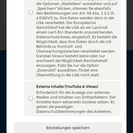
die Optionen „Statistiken“ auswählen und auf
„Speichern“ klicken, stimmen Sie ebenfalls
den Bestimmungen von Art. 49 Abs. 1 S.1 lit.
a DSGVO zu. Ihre Daten werden dann in der
USA verarbeitet. Der Europäische
Gerichtshof hat die USA als ein Land mit
einem nach EU-Standards unzureichenden
Datenschutzniveau eingestuft. Es besteht die
Möglichkeit, dass Ihre Daten durch die US-
Behörde zu Kontroll- und
Überwachungszwecken verarbeitet werden.
Darüber hinaus besteht keine oder nur
erschwert die Möglichkeit Rechtsbehelf
Über VR Entertain
einzulegen. Falls Sie nur die Option
„Essenziell“ auswählen, findet eine
Übermittlung in die USA nicht statt.
Herzlich willkommen auf VR Entertain, ein exklusiver Service
für alle Kunden der Volksbanken Raiffeisenbanken. Auf
Externe Inhalte (YouTube & Vimeo)
Erforderlich für die Anzeige von externen
unserem einzigartigen Portal finden Sie Tickets für
Medien und Inhalten von Drittanbietern. Der
atemberaubende Konzerte, Musicals und Shows, die
Anbieter kann seinerseits Cookies setzen. Es
gelten die jeweiligen
Fußball-Bundesliga sowie die Champions League und die
Datenschutzbestimmungen des Anbieters.
Europa League.
In Zusammenarbeit mit
Einstellungen speichern