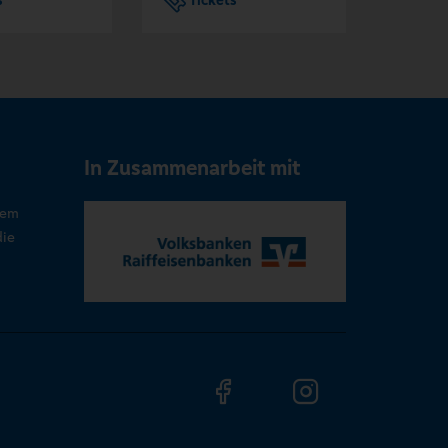
s
Tickets
Tic
In Zusammenarbeit mit
rem
die