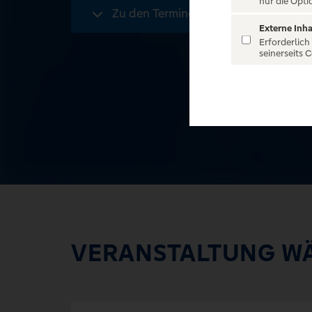
nur die Opti
Zu den Terminen
Externe Inha
Erforderlich
seinerseits 
VERANSTALTUNG W