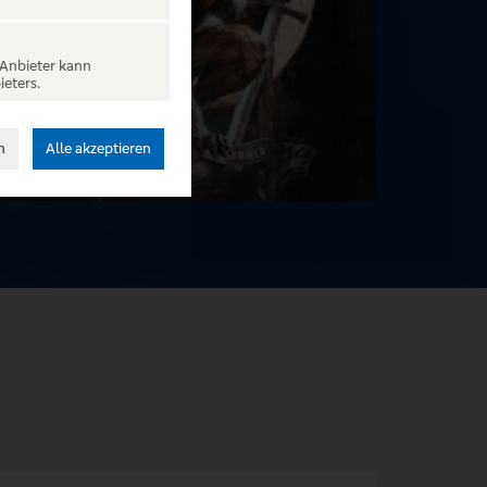
 Anbieter kann
ieters.
n
Alle akzeptieren