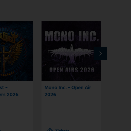
st -
Mono Inc. - Open Air
Beyond 
ers 2026
2026
Live 20