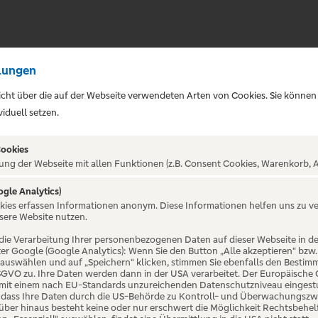
lungen
sicht über die auf der Webseite verwendeten Arten von Cookies. Sie können
iduell setzen.
Cookies
ung der Webseite mit allen Funktionen (z.B. Consent Cookies, Warenkorb, A
ogle Analytics)
okies erfassen Informationen anonym. Diese Informationen helfen uns zu v
 - European
sere Website nutzen.
die Verarbeitung Ihrer personenbezogenen Daten auf dieser Webseite in 
er Google (Google Analytics): Wenn Sie den Button „Alle akzeptieren“ bzw.
26
“ auswählen und auf „Speichern“ klicken, stimmen Sie ebenfalls den Bestim
 DSGVO zu. Ihre Daten werden dann in der USA verarbeitet. Der Europäische
 mit einem nach EU-Standards unzureichenden Datenschutzniveau eingestuf
, dass Ihre Daten durch die US-Behörde zu Kontroll- und Überwachungszw
ber hinaus besteht keine oder nur erschwert die Möglichkeit Rechtsbehelf 