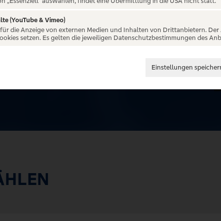
on „Essenziell“ auswählen, findet eine Übermittlung in die USA nicht statt.
lte (YouTube & Vimeo)
 für die Anzeige von externen Medien und Inhalten von Drittanbietern. Der
Cookies setzen. Es gelten die jeweiligen Datenschutzbestimmungen des Anb
Einstellungen speicher
ÄHLEN