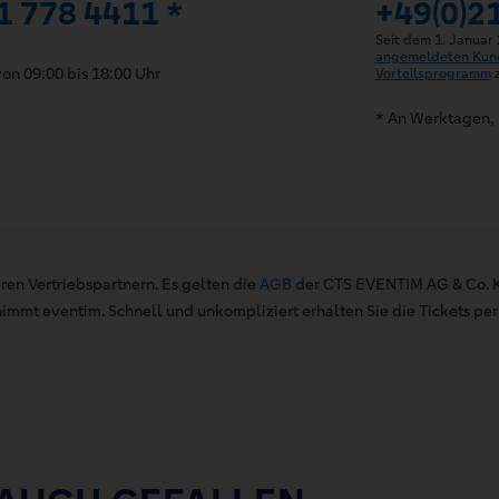
1 778 4411 *
+49(0)2
Seit dem 1. Januar
angemeldeten Kun
on 09:00 bis 18:00 Uhr
Vorteilsprogramm
z
* An Werktagen, 
ren Vertriebspartnern. Es gelten die
AGB
der CTS EVENTIM AG & Co. K
mt eventim. Schnell und unkompliziert erhalten Sie die Tickets per 