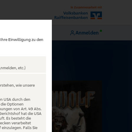
Anmelden
 Ihre Einwilligung zu den
nmelden, etc.)
erstehen, wie unsere
den USA durch den
 die Optionen
mungen von Art. 49 Abs.
 Gerichtshof hat die USA
t. Es besteht die
ecken verarbeitet
einzulegen. Falls Sie