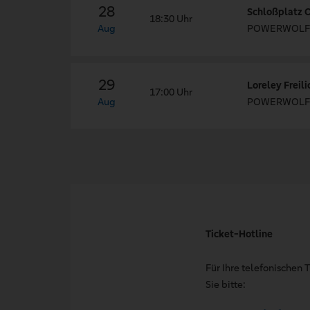
28
Schloßplatz 
18:30 Uhr
Aug
POWERWOLF -
29
Loreley Freil
17:00 Uhr
Aug
POWERWOLF -
Ticket-Hotline
Für Ihre telefonischen
Sie bitte: