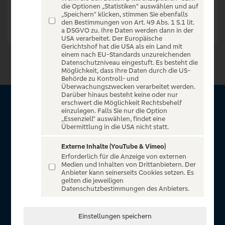
die Optionen „Statistiken“ auswählen und auf
„Speichern“ klicken, stimmen Sie ebenfalls
den Bestimmungen von Art. 49 Abs. 1 S.1 lit.
a DSGVO zu. Ihre Daten werden dann in der
USA verarbeitet. Der Europäische
Gerichtshof hat die USA als ein Land mit
einem nach EU-Standards unzureichenden
Datenschutzniveau eingestuft. Es besteht die
Möglichkeit, dass Ihre Daten durch die US-
Behörde zu Kontroll- und
Überwachungszwecken verarbeitet werden.
Darüber hinaus besteht keine oder nur
erschwert die Möglichkeit Rechtsbehelf
Über VR Entertain
einzulegen. Falls Sie nur die Option
„Essenziell“ auswählen, findet eine
Übermittlung in die USA nicht statt.
Herzlich willkommen auf VR Entertain, ein exklusiver Service
für alle Kunden der Volksbanken Raiffeisenbanken. Auf
Externe Inhalte (YouTube & Vimeo)
Erforderlich für die Anzeige von externen
unserem einzigartigen Portal finden Sie Tickets für
Medien und Inhalten von Drittanbietern. Der
atemberaubende Konzerte, Musicals und Shows, die
Anbieter kann seinerseits Cookies setzen. Es
gelten die jeweiligen
Fußball-Bundesliga sowie die Champions League und die
Datenschutzbestimmungen des Anbieters.
Europa League.
In Zusammenarbeit mit
Einstellungen speichern