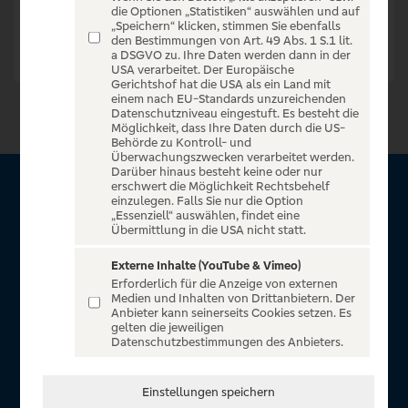
die Optionen „Statistiken“ auswählen und auf
„Speichern“ klicken, stimmen Sie ebenfalls
den Bestimmungen von Art. 49 Abs. 1 S.1 lit.
a DSGVO zu. Ihre Daten werden dann in der
USA verarbeitet. Der Europäische
Gerichtshof hat die USA als ein Land mit
einem nach EU-Standards unzureichenden
Datenschutzniveau eingestuft. Es besteht die
Möglichkeit, dass Ihre Daten durch die US-
Behörde zu Kontroll- und
Überwachungszwecken verarbeitet werden.
Darüber hinaus besteht keine oder nur
erschwert die Möglichkeit Rechtsbehelf
Über VR Entertain
einzulegen. Falls Sie nur die Option
„Essenziell“ auswählen, findet eine
Übermittlung in die USA nicht statt.
Herzlich willkommen auf VR Entertain, ein exklusiver Service
für alle Kunden der Volksbanken Raiffeisenbanken. Auf
Externe Inhalte (YouTube & Vimeo)
Erforderlich für die Anzeige von externen
unserem einzigartigen Portal finden Sie Tickets für
Medien und Inhalten von Drittanbietern. Der
atemberaubende Konzerte, Musicals und Shows, die
Anbieter kann seinerseits Cookies setzen. Es
gelten die jeweiligen
Fußball-Bundesliga sowie die Champions League und die
Datenschutzbestimmungen des Anbieters.
Europa League.
In Zusammenarbeit mit
Einstellungen speichern