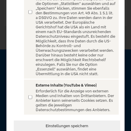
die Optionen „Statistiken“ auswählen und auf
„Speichern“ klicken, stimmen Sie ebenfalls
den Bestimmungen von Art. 49 Abs. 1 S.1 lit.
a DSGVO zu. Ihre Daten werden dann in der
USA verarbeitet. Der Europäische
Gerichtshof hat die USA als ein Land mit
einem nach EU-Standards unzureichenden
Datenschutzniveau eingestuft. Es besteht die
Möglichkeit, dass Ihre Daten durch die US-
Behörde zu Kontroll- und
Überwachungszwecken verarbeitet werden.
Darüber hinaus besteht keine oder nur
erschwert die Möglichkeit Rechtsbehelf
Über VR Entertain
einzulegen. Falls Sie nur die Option
„Essenziell“ auswählen, findet eine
Übermittlung in die USA nicht statt.
Herzlich willkommen auf VR Entertain, ein exklusiver Service
für alle Kunden der Volksbanken Raiffeisenbanken. Auf
Externe Inhalte (YouTube & Vimeo)
Erforderlich für die Anzeige von externen
unserem einzigartigen Portal finden Sie Tickets für
Medien und Inhalten von Drittanbietern. Der
atemberaubende Konzerte, Musicals und Shows, die
Anbieter kann seinerseits Cookies setzen. Es
gelten die jeweiligen
Fußball-Bundesliga sowie die Champions League und die
Datenschutzbestimmungen des Anbieters.
Europa League.
In Zusammenarbeit mit
Einstellungen speichern