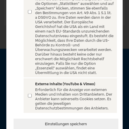
die Optionen „Statistiken“ auswählen und auf
„Speichern“ klicken, stimmen Sie ebenfalls
den Bestimmungen von Art. 49 Abs. 1 S.1 lit.
a DSGVO zu. Ihre Daten werden dann in der
USA verarbeitet. Der Europäische
Gerichtshof hat die USA als ein Land mit
einem nach EU-Standards unzureichenden
Datenschutzniveau eingestuft. Es besteht die
Möglichkeit, dass Ihre Daten durch die US-
Behörde zu Kontroll- und
Überwachungszwecken verarbeitet werden.
Darüber hinaus besteht keine oder nur
erschwert die Möglichkeit Rechtsbehelf
Über VR Entertain
einzulegen. Falls Sie nur die Option
„Essenziell“ auswählen, findet eine
Übermittlung in die USA nicht statt.
Herzlich willkommen auf VR Entertain, ein exklusiver Service
für alle Kunden der Volksbanken Raiffeisenbanken. Auf
Externe Inhalte (YouTube & Vimeo)
Erforderlich für die Anzeige von externen
unserem einzigartigen Portal finden Sie Tickets für
Medien und Inhalten von Drittanbietern. Der
atemberaubende Konzerte, Musicals und Shows, die
Anbieter kann seinerseits Cookies setzen. Es
gelten die jeweiligen
Fußball-Bundesliga sowie die Champions League und die
Datenschutzbestimmungen des Anbieters.
Europa League.
In Zusammenarbeit mit
Einstellungen speichern