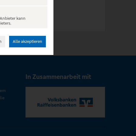
 Anbieter kann
ieters.
n
Alle akzeptieren
In Zusammenarbeit mit
rem
die