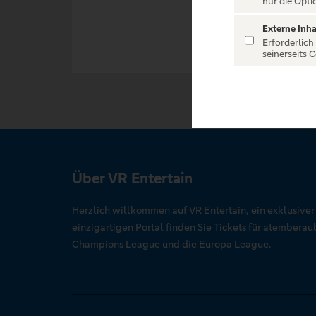
nur die Opti
Externe Inha
Erforderlich
seinerseits 
Über VR Entertain
Herzlich willkommen auf VR Entertain, ein exklusive
einzigartigen Portal finden Sie Tickets für atember
Champions League und die Europa League.