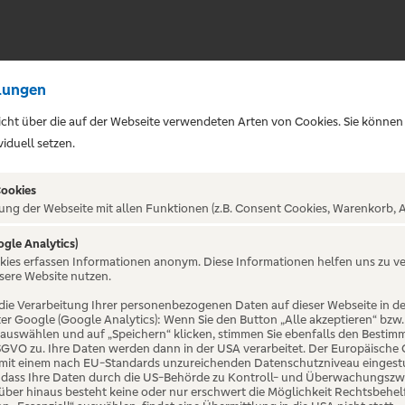
lungen
sicht über die auf der Webseite verwendeten Arten von Cookies. Sie können
iduell setzen.
Cookies
ung der Webseite mit allen Funktionen (z.B. Consent Cookies, Warenkorb, A
ogle Analytics)
ALTUNG NICHT GEFUNDE
okies erfassen Informationen anonym. Diese Informationen helfen uns zu v
sere Website nutzen.
die Verarbeitung Ihrer personenbezogenen Daten auf dieser Webseite in 
er Google (Google Analytics): Wenn Sie den Button „Alle akzeptieren“ bzw.
“ auswählen und auf „Speichern“ klicken, stimmen Sie ebenfalls den Bestim
 DSGVO zu. Ihre Daten werden dann in der USA verarbeitet. Der Europäische
 mit einem nach EU-Standards unzureichenden Datenschutzniveau eingestuf
, dass Ihre Daten durch die US-Behörde zu Kontroll- und Überwachungszw
ber hinaus besteht keine oder nur erschwert die Möglichkeit Rechtsbehelf 