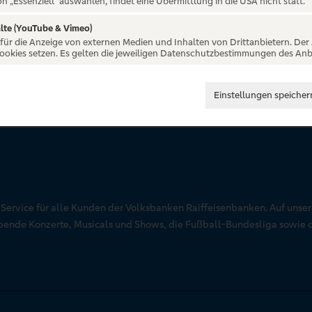
on „Essenziell“ auswählen, findet eine Übermittlung in die USA nicht statt.
lte (YouTube & Vimeo)
 für die Anzeige von externen Medien und Inhalten von Drittanbietern. Der
Cookies setzen. Es gelten die jeweiligen Datenschutzbestimmungen des Anb
Einstellungen speicher
r Service für alle Kunden der Volksbanken Raiffeisenbanken. Auf unse
aubende Konzerte, Musicals und Shows, die Fußball-Bundesliga sowie 