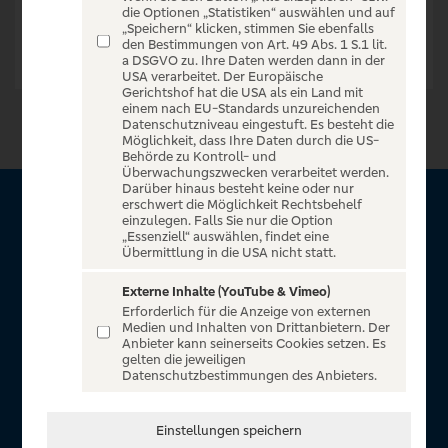
die Optionen „Statistiken“ auswählen und auf
„Speichern“ klicken, stimmen Sie ebenfalls
den Bestimmungen von Art. 49 Abs. 1 S.1 lit.
a DSGVO zu. Ihre Daten werden dann in der
USA verarbeitet. Der Europäische
Gerichtshof hat die USA als ein Land mit
einem nach EU-Standards unzureichenden
Datenschutzniveau eingestuft. Es besteht die
Möglichkeit, dass Ihre Daten durch die US-
Behörde zu Kontroll- und
Überwachungszwecken verarbeitet werden.
Darüber hinaus besteht keine oder nur
erschwert die Möglichkeit Rechtsbehelf
Über VR Entertain
einzulegen. Falls Sie nur die Option
„Essenziell“ auswählen, findet eine
Übermittlung in die USA nicht statt.
Herzlich willkommen auf VR Entertain, ein exklusiver Service
für alle Kunden der Volksbanken Raiffeisenbanken. Auf
Externe Inhalte (YouTube & Vimeo)
Erforderlich für die Anzeige von externen
unserem einzigartigen Portal finden Sie Tickets für
Medien und Inhalten von Drittanbietern. Der
atemberaubende Konzerte, Musicals und Shows, die
Anbieter kann seinerseits Cookies setzen. Es
gelten die jeweiligen
Fußball-Bundesliga sowie die Champions League und die
Datenschutzbestimmungen des Anbieters.
Europa League.
In Zusammenarbeit mit
Einstellungen speichern