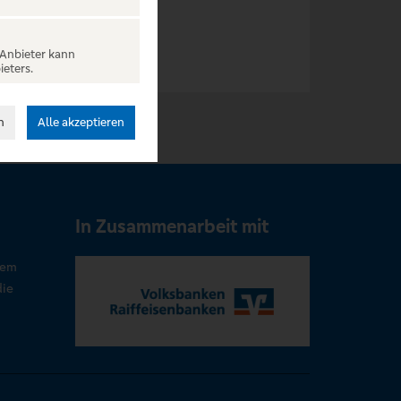
 Anbieter kann
ieters.
n
Alle akzeptieren
In Zusammenarbeit mit
rem
die