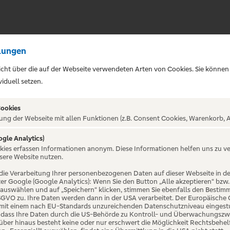
lungen
sicht über die auf der Webseite verwendeten Arten von Cookies. Sie können
iduell setzen.
Cookies
ung der Webseite mit allen Funktionen (z.B. Consent Cookies, Warenkorb, A
ogle Analytics)
ALTUNG NICHT GEFUNDE
okies erfassen Informationen anonym. Diese Informationen helfen uns zu v
sere Website nutzen.
die Verarbeitung Ihrer personenbezogenen Daten auf dieser Webseite in 
er Google (Google Analytics): Wenn Sie den Button „Alle akzeptieren“ bzw.
“ auswählen und auf „Speichern“ klicken, stimmen Sie ebenfalls den Bestim
 DSGVO zu. Ihre Daten werden dann in der USA verarbeitet. Der Europäische
 mit einem nach EU-Standards unzureichenden Datenschutzniveau eingestuf
, dass Ihre Daten durch die US-Behörde zu Kontroll- und Überwachungszw
ber hinaus besteht keine oder nur erschwert die Möglichkeit Rechtsbehelf 