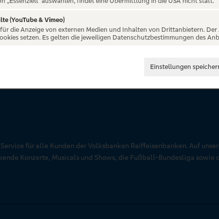
on „Essenziell“ auswählen, findet eine Übermittlung in die USA nicht statt.
lte (YouTube & Vimeo)
 für die Anzeige von externen Medien und Inhalten von Drittanbietern. Der
Cookies setzen. Es gelten die jeweiligen Datenschutzbestimmungen des Anb
Einstellungen speicher
r Service für alle Kunden der Volksbanken Raiffeisenbanken. Auf unse
aubende Konzerte, Musicals und Shows, die Fußball-Bundesliga sowie 