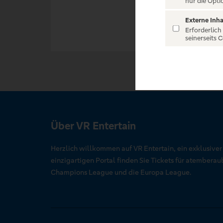
nur die Opti
Externe Inha
Erforderlich
seinerseits 
Über VR Entertain
Herzlich willkommen auf VR Entertain, ein exklusive
einzigartigen Portal finden Sie Tickets für atember
Champions League und die Europa League.