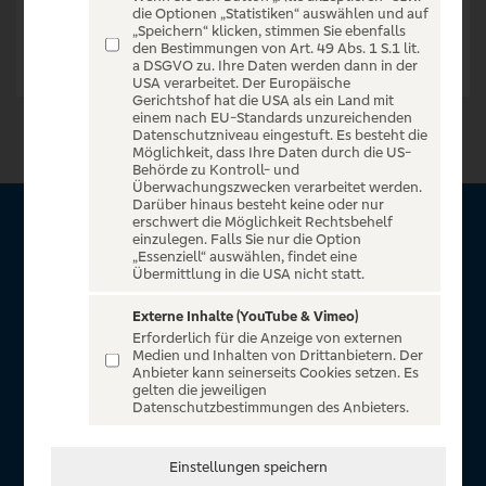
die Optionen „Statistiken“ auswählen und auf
„Speichern“ klicken, stimmen Sie ebenfalls
den Bestimmungen von Art. 49 Abs. 1 S.1 lit.
a DSGVO zu. Ihre Daten werden dann in der
USA verarbeitet. Der Europäische
Gerichtshof hat die USA als ein Land mit
einem nach EU-Standards unzureichenden
Datenschutzniveau eingestuft. Es besteht die
Möglichkeit, dass Ihre Daten durch die US-
Behörde zu Kontroll- und
Überwachungszwecken verarbeitet werden.
Darüber hinaus besteht keine oder nur
erschwert die Möglichkeit Rechtsbehelf
Über VR Entertain
einzulegen. Falls Sie nur die Option
„Essenziell“ auswählen, findet eine
Übermittlung in die USA nicht statt.
Herzlich willkommen auf VR Entertain, ein exklusiver Service
für alle Kunden der Volksbanken Raiffeisenbanken. Auf
Externe Inhalte (YouTube & Vimeo)
Erforderlich für die Anzeige von externen
unserem einzigartigen Portal finden Sie Tickets für
Medien und Inhalten von Drittanbietern. Der
atemberaubende Konzerte, Musicals und Shows, die
Anbieter kann seinerseits Cookies setzen. Es
gelten die jeweiligen
Fußball-Bundesliga sowie die Champions League und die
Datenschutzbestimmungen des Anbieters.
Europa League.
In Zusammenarbeit mit
Einstellungen speichern