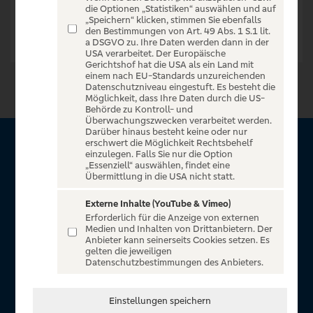
die Optionen „Statistiken“ auswählen und auf
„Speichern“ klicken, stimmen Sie ebenfalls
den Bestimmungen von Art. 49 Abs. 1 S.1 lit.
a DSGVO zu. Ihre Daten werden dann in der
USA verarbeitet. Der Europäische
Gerichtshof hat die USA als ein Land mit
einem nach EU-Standards unzureichenden
Datenschutzniveau eingestuft. Es besteht die
Möglichkeit, dass Ihre Daten durch die US-
Behörde zu Kontroll- und
Überwachungszwecken verarbeitet werden.
Darüber hinaus besteht keine oder nur
erschwert die Möglichkeit Rechtsbehelf
Über VR Entertain
einzulegen. Falls Sie nur die Option
„Essenziell“ auswählen, findet eine
Übermittlung in die USA nicht statt.
Herzlich willkommen auf VR Entertain, ein exklusiver Service
für alle Kunden der Volksbanken Raiffeisenbanken. Auf
Externe Inhalte (YouTube & Vimeo)
Erforderlich für die Anzeige von externen
unserem einzigartigen Portal finden Sie Tickets für
Medien und Inhalten von Drittanbietern. Der
atemberaubende Konzerte, Musicals und Shows, die
Anbieter kann seinerseits Cookies setzen. Es
gelten die jeweiligen
Fußball-Bundesliga sowie die Champions League und die
Datenschutzbestimmungen des Anbieters.
Europa League.
In Zusammenarbeit mit
Einstellungen speichern