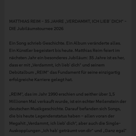
MATTHIAS REIM - 35 JAHRE „VERDAMMT, ICH LIEB´ DICH“ -
DIE Jubiläumstournee 2026
Ein Song schrieb Geschichte. Ein Album veränderte alles.
Ein Künstler begeistert bis heute. Matthias Reim feiert im
nächsten Jahr ein besonderes Jubiläum: 35 Jahre ist es her,
dass er mit „Verdammt, ich lieb’ dich“ und seinem
Debütalbum „REIM“ das Fundament für seine einzigartig
erfolgreiche Karriere gelegt hat.
„REIM“, das im Jahr 1990 erschien und seither über 1,5
Millionen Mal verkauft wurde, ist ein echter Meilenstein der
deutschen Musikgeschichte. Darauf befanden sich Songs,
die bis heute Legendenstatus haben – allen voran der
Megahit „Verdammt, ich lieb’ dich“, aber auch die Single-
Auskopplungen „Ich hab’ geträumt von dir“ und „Ganz egal“