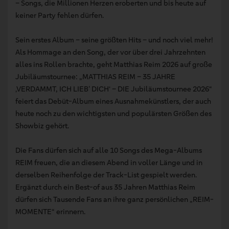
– Songs, die Millionen Herzen eroberten und bis heute auf
keiner Party fehlen dürfen.
Sein erstes Album – seine größten Hits – und noch viel mehr!
Als Hommage an den Song, der vor über drei Jahrzehnten
alles ins Rollen brachte, geht Matthias Reim 2026 auf große
Jubiläumstournee: „MATTHIAS REIM – 35 JAHRE
‚VERDAMMT, ICH LIEB’ DICH‘ – DIE Jubiläumstournee 2026“
feiert das Debüt-Album eines Ausnahmekünstlers, der auch
heute noch zu den wichtigsten und populärsten Größen des
Showbiz gehört.
Die Fans dürfen sich auf alle 10 Songs des Mega-Albums
REIM freuen, die an diesem Abend in voller Länge und in
derselben Reihenfolge der Track-List gespielt werden.
Ergänzt durch ein Best-of aus 35 Jahren Matthias Reim
dürfen sich Tausende Fans an ihre ganz persönlichen „REIM-
MOMENTE“ erinnern.