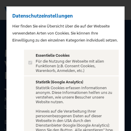
Datenschutzeinstellungen
Men
);">
Hier finden Sie eine Übersicht über die auf der Webseite
verwendeten Arten von Cookies. Sie können Ihre
ALLE EVENTS
Einwilligung zu den einzelnen Kategorien individuell setzen.
MATTHIAS REIM -
Essentielle Cookies
VERDAMMT, ICH LIEB
Für die Nutzung der Webseite mit allen
Funktionen (z.B. Consent Cookies,
Warenkorb, Anmelden, etc.)
DICH! – Die
Statistik (Google Analytics)
Jubiläumstournee 2026
Statistik Cookies erfassen Informationen
anonym. Diese Informationen helfen uns zu
verstehen, wie unsere Besucher unsere
MATTHIAS REIM - 35 JAHRE „VERDAMMT, ICH
Website nutzen.
LIEB´ DICH“ - DIE Jubiläumstournee 2026
Hinweis auf die Verarbeitung Ihrer
personenbezogenen Daten auf dieser
Webseite in den USA durch den
Ein Song schrieb Geschichte. Ein Album
Dienstanbieter Google (Google Analytics):
veränderte alles. Ein Künstler...
Wenn Sie den Button „Alle akzeptieren“ bzw.