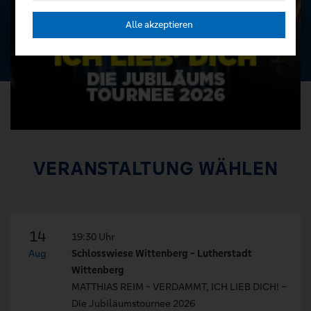
Alle akzeptieren
VERANSTALTUNG WÄHLEN
14
19:30 Uhr
Aug
Schlosswiese Wittenberg - Lutherstadt
Wittenberg
MATTHIAS REIM - VERDAMMT, ICH LIEB DICH! –
Die Jubiläumstournee 2026