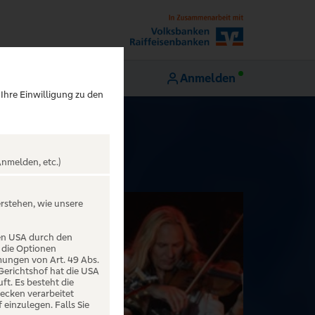
Anmelden
 Ihre Einwilligung zu den
nmelden, etc.)
erstehen, wie unsere
den USA durch den
 die Optionen
mungen von Art. 49 Abs.
 Gerichtshof hat die USA
t. Es besteht die
ecken verarbeitet
einzulegen. Falls Sie