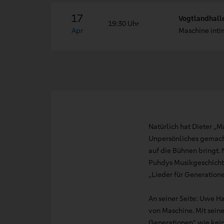
17
Vogtlandhalle
19:30 Uhr
Apr
Maschine inti
Natürlich hat Dieter „M
Unpersönliches gemacht
auf die Bühnen bringt. 
Puhdys Musikgeschichte 
„Lieder für Generatione
An seiner Seite: Uwe Ha
von Maschine. Mit seine
Generationen“ wie kein