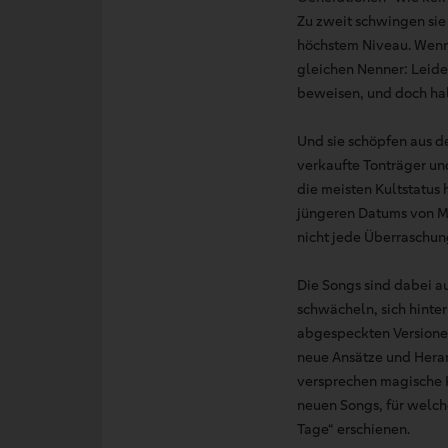
Zu zweit schwingen sie 
höchstem Niveau. Wenng
gleichen Nenner: Leid
beweisen, und doch ha
Und sie schöpfen aus de
verkaufte Tonträger un
die meisten Kultstatus
jüngeren Datums von Ma
nicht jede Überraschun
Die Songs sind dabei au
schwächeln, sich hinte
abgespeckten Versionen
neue Ansätze und Heran
versprechen magische K
neuen Songs, für welch
Tage“ erschienen.