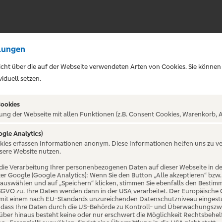
lungen
sicht über die auf der Webseite verwendeten Arten von Cookies. Sie können
iduell setzen.
Cookies
ung der Webseite mit allen Funktionen (z.B. Consent Cookies, Warenkorb, A
ogle Analytics)
okies erfassen Informationen anonym. Diese Informationen helfen uns zu v
tim - Lieder
sere Website nutzen.
die Verarbeitung Ihrer personenbezogenen Daten auf dieser Webseite in 
er Google (Google Analytics): Wenn Sie den Button „Alle akzeptieren“ bzw.
ionen mit Uwe
“ auswählen und auf „Speichern“ klicken, stimmen Sie ebenfalls den Bestim
 DSGVO zu. Ihre Daten werden dann in der USA verarbeitet. Der Europäische
 mit einem nach EU-Standards unzureichenden Datenschutzniveau eingestuf
, dass Ihre Daten durch die US-Behörde zu Kontroll- und Überwachungszw
ber hinaus besteht keine oder nur erschwert die Möglichkeit Rechtsbehelf 