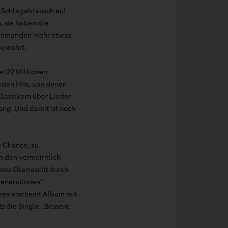
n Schlagabtausch auf
, sie haben die
 niemanden mehr etwas
bewahrt.
er 22 Millionen
nden Hits, von denen
lassikern über Lieder
ng. Und damit ist noch
e Chance, zu
n den vermeintlich
tes überrascht durch
Generationen“
res erscheint Album mit
s die Single „Bessere