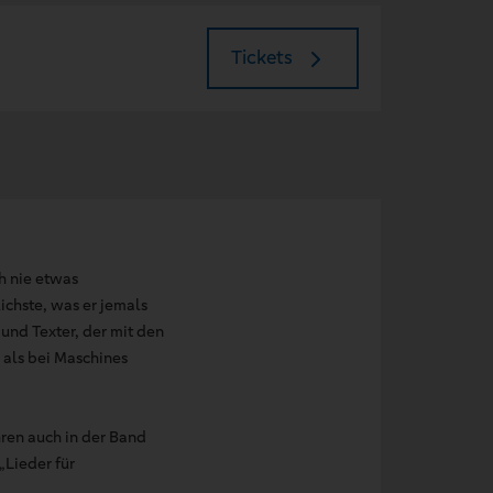
Tickets
h nie etwas
ichste, was er jemals
und Texter, der mit den
 als bei Maschines
hren auch in der Band
„Lieder für