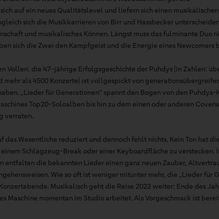
sich auf ein neues Qualitätslevel und liefern sich einen musikalische
leich sich die Musikkarrieren von Birr und Hassbecker unterscheiden
enschaft und musikalisches Können. Längst muss das fulminante Duo
ben sich die Zwei den Kampfgeist und die Energie eines Newcomers 
n Vollen: die 47-jährige Erfolgsgeschichte der Puhdys (in Zahlen: üb
d mehr als 4500 Konzerte) ist vollgespickt von generationsübergreife
 haben. „Lieder für Generationen“ spannt den Bogen von den Puhdys-K
schines Top20-Soloalben bis hin zu dem einen oder anderen Coverso
g verraten.
f das Wesentliche reduziert und dennoch fehlt nichts. Kein Ton hat di
r einem Schlagzeug-Break oder einer Keyboardfläche zu verstecken. I
 entfalten die bekannten Lieder einen ganz neuen Zauber, Altvertrau
gehensweisen. Wie so oft ist weniger mitunter mehr, die „Lieder für 
onzertabende. Musikalisch geht die Reise 2022 weiter: Ende des Jah
es Maschine momentan im Studio arbeitet. Als Vorgeschmack ist bereit