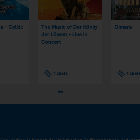
a - Celtic
The Music of Der König
Oimara
der Löwen - Live in
Concert
Tickets
Ticket