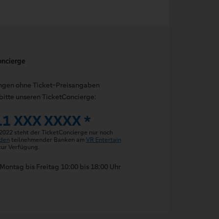
oncierge
ungen ohne Ticket-Preisangaben
bitte unseren TicketConcierge:
11 XXX XXXX *
 2022 steht der TicketConcierge nur noch
den
teilnehmender Banken am
VR Entertain
ur Verfügung.
Montag bis Freitag 10:00 bis 18:00 Uhr