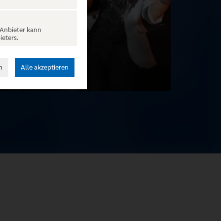
 Anbieter kann
ieters.
n
Alle akzeptieren