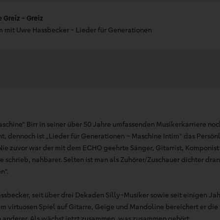
 Greiz - Greiz
m mit Uwe Hassbecker - Lieder für Generationen
aschine“ Birr in seiner über 50 Jahre umfassenden Musikerkarriere noc
, dennoch ist „Lieder für Generationen – Maschine Intim“ das Persönl
Nie zuvor war der mit dem ECHO geehrte Sänger, Gitarrist, Komponist 
schrieb, nahbarer. Selten ist man als Zuhörer/Zuschauer dichter dran
n“.
ssbecker, seit über drei Dekaden Silly-Musiker sowie seit einigen Ja
m virtuosen Spiel auf Gitarre, Geige und Mandoline bereichert er die 
 anderer. Als wächst jetzt zusammen, was zusammen gehört.