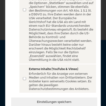
die Optionen „Statistiken“ auswählen und auf
„Speichern“ klicken, stimmen Sie ebenfalls
den Bestimmungen von Art. 49 Abs. 1 S.1 lit.
a DSGVO zu. Ihre Daten werden dann in der
USA verarbeitet. Der Europäische
Gerichtshof hat die USA als ein Land mit
einem nach EU-Standards unzureichenden
Datenschutzniveau eingestuft. Es besteht die
Möglichkeit, dass Ihre Daten durch die US-
Behörde zu Kontroll- und
Überwachungszwecken verarbeitet werden.
Darüber hinaus besteht keine oder nur
erschwert die Möglichkeit Rechtsbehelf
Über VR Entertain
einzulegen. Falls Sie nur die Option
„Essenziell“ auswählen, findet eine
Übermittlung in die USA nicht statt.
Herzlich willkommen auf VR Entertain, ein exklusiver Service
für alle Kunden der Volksbanken Raiffeisenbanken. Auf
Externe Inhalte (YouTube & Vimeo)
Erforderlich für die Anzeige von externen
unserem einzigartigen Portal finden Sie Tickets für
Medien und Inhalten von Drittanbietern. Der
atemberaubende Konzerte, Musicals und Shows, die
Anbieter kann seinerseits Cookies setzen. Es
gelten die jeweiligen
Fußball-Bundesliga sowie die Champions League und die
Datenschutzbestimmungen des Anbieters.
Europa League.
In Zusammenarbeit mit
Einstellungen speichern