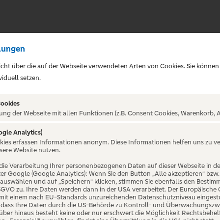
lungen
sicht über die auf der Webseite verwendeten Arten von Cookies. Sie können
iduell setzen.
Cookies
ung der Webseite mit allen Funktionen (z.B. Consent Cookies, Warenkorb, A
ogle Analytics)
ALTUNG NICHT GEFUNDE
okies erfassen Informationen anonym. Diese Informationen helfen uns zu v
sere Website nutzen.
die Verarbeitung Ihrer personenbezogenen Daten auf dieser Webseite in 
er Google (Google Analytics): Wenn Sie den Button „Alle akzeptieren“ bzw.
“ auswählen und auf „Speichern“ klicken, stimmen Sie ebenfalls den Bestim
 DSGVO zu. Ihre Daten werden dann in der USA verarbeitet. Der Europäische
 mit einem nach EU-Standards unzureichenden Datenschutzniveau eingestuf
, dass Ihre Daten durch die US-Behörde zu Kontroll- und Überwachungszw
ber hinaus besteht keine oder nur erschwert die Möglichkeit Rechtsbehelf 