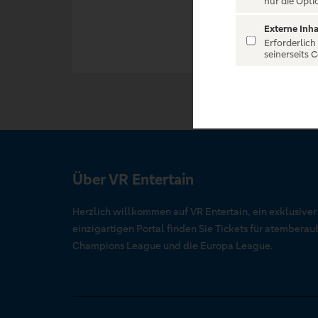
nur die Opti
Externe Inha
Erforderlich
seinerseits 
Über VR Entertain
Herzlich willkommen auf VR Entertain, ein exklusive
einzigartigen Portal finden Sie Tickets für atember
Champions League und die Europa League.