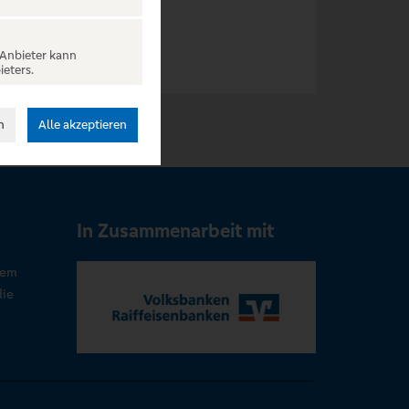
 Anbieter kann
ieters.
n
Alle akzeptieren
In Zusammenarbeit mit
rem
die