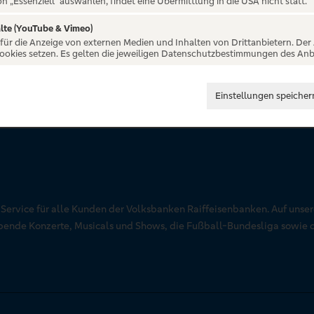
on „Essenziell“ auswählen, findet eine Übermittlung in die USA nicht statt.
lte (YouTube & Vimeo)
 für die Anzeige von externen Medien und Inhalten von Drittanbietern. Der
Cookies setzen. Es gelten die jeweiligen Datenschutzbestimmungen des Anb
Einstellungen speicher
r Service für alle Kunden der Volksbanken Raiffeisenbanken. Auf unse
aubende Konzerte, Musicals und Shows, die Fußball-Bundesliga sowie 