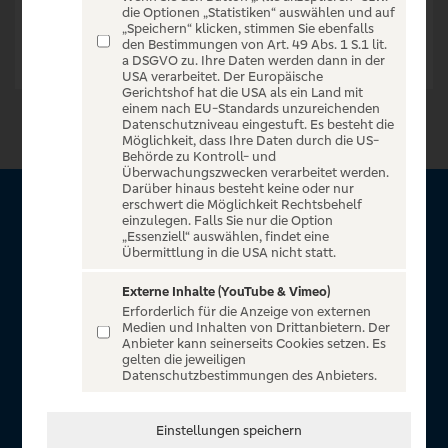
die Optionen „Statistiken“ auswählen und auf
„Speichern“ klicken, stimmen Sie ebenfalls
den Bestimmungen von Art. 49 Abs. 1 S.1 lit.
a DSGVO zu. Ihre Daten werden dann in der
USA verarbeitet. Der Europäische
Gerichtshof hat die USA als ein Land mit
einem nach EU-Standards unzureichenden
Datenschutzniveau eingestuft. Es besteht die
Möglichkeit, dass Ihre Daten durch die US-
Behörde zu Kontroll- und
Überwachungszwecken verarbeitet werden.
Darüber hinaus besteht keine oder nur
erschwert die Möglichkeit Rechtsbehelf
Über VR Entertain
einzulegen. Falls Sie nur die Option
„Essenziell“ auswählen, findet eine
Übermittlung in die USA nicht statt.
Herzlich willkommen auf VR Entertain, ein exklusiver Service
für alle Kunden der Volksbanken Raiffeisenbanken. Auf
Externe Inhalte (YouTube & Vimeo)
Erforderlich für die Anzeige von externen
unserem einzigartigen Portal finden Sie Tickets für
Medien und Inhalten von Drittanbietern. Der
atemberaubende Konzerte, Musicals und Shows, die
Anbieter kann seinerseits Cookies setzen. Es
gelten die jeweiligen
Fußball-Bundesliga sowie die Champions League und die
Datenschutzbestimmungen des Anbieters.
Europa League.
In Zusammenarbeit mit
Einstellungen speichern