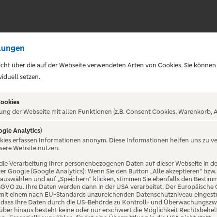
lungen
sicht über die auf der Webseite verwendeten Arten von Cookies. Sie können
iduell setzen.
Cookies
ung der Webseite mit allen Funktionen (z.B. Consent Cookies, Warenkorb, A
ogle Analytics)
ALTUNG NICHT GEFUNDE
okies erfassen Informationen anonym. Diese Informationen helfen uns zu v
sere Website nutzen.
die Verarbeitung Ihrer personenbezogenen Daten auf dieser Webseite in 
er Google (Google Analytics): Wenn Sie den Button „Alle akzeptieren“ bzw.
“ auswählen und auf „Speichern“ klicken, stimmen Sie ebenfalls den Bestim
 DSGVO zu. Ihre Daten werden dann in der USA verarbeitet. Der Europäische
 mit einem nach EU-Standards unzureichenden Datenschutzniveau eingestuf
, dass Ihre Daten durch die US-Behörde zu Kontroll- und Überwachungszw
ber hinaus besteht keine oder nur erschwert die Möglichkeit Rechtsbehelf 