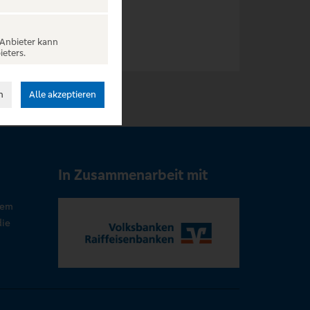
 Anbieter kann
ieters.
n
Alle akzeptieren
In Zusammenarbeit mit
rem
die