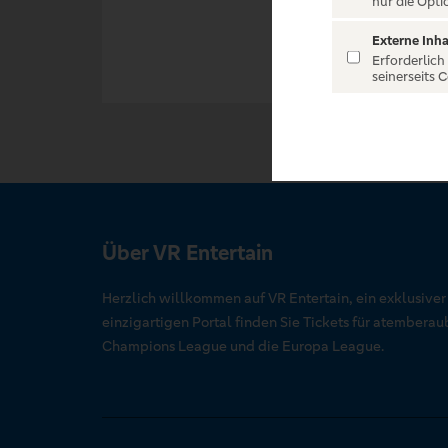
nur die Opti
Externe Inha
Erforderlich
seinerseits 
Über VR Entertain
Herzlich willkommen auf VR Entertain, ein exklusive
einzigartigen Portal finden Sie Tickets für atember
Champions League und die Europa League.