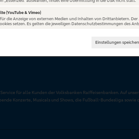
on „Essenziell“ auswählen, findet eine Übermittlung in die USA nicht statt.
lte (YouTube & Vimeo)
 für die Anzeige von externen Medien und Inhalten von Drittanbietern. Der
Cookies setzen. Es gelten die jeweiligen Datenschutzbestimmungen des Anb
Einstellungen speicher
r Service für alle Kunden der Volksbanken Raiffeisenbanken. Auf unse
aubende Konzerte, Musicals und Shows, die Fußball-Bundesliga sowie 