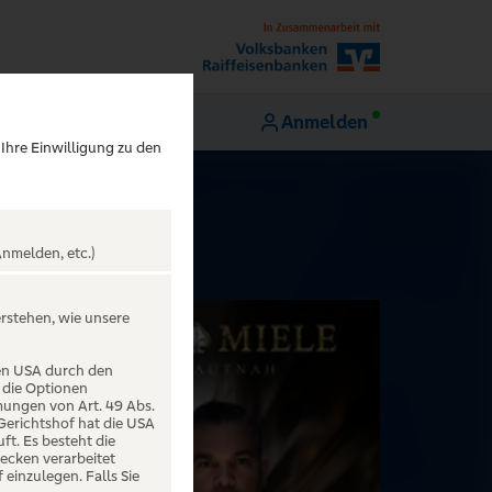
Anmelden
 Ihre Einwilligung zu den
nmelden, etc.)
erstehen, wie unsere
den USA durch den
 die Optionen
mungen von Art. 49 Abs.
 Gerichtshof hat die USA
t. Es besteht die
ecken verarbeitet
einzulegen. Falls Sie