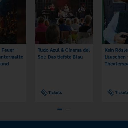
 Feuer -
Tudo Azul & Cinema del
Kein Rösle
untermalte
Sol: Das tiefste Blau
Läuschen -
 und
Theatersp
Tickets
Ticket