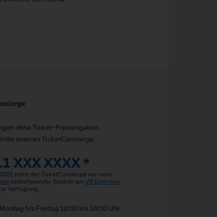
oncierge
ungen ohne Ticket-Preisangaben
bitte unseren TicketConcierge:
11 XXX XXXX *
 2022 steht der TicketConcierge nur noch
den
teilnehmender Banken am
VR Entertain
ur Verfügung.
Montag bis Freitag 10:00 bis 18:00 Uhr