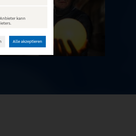
 Anbieter kann
ieters.
n
Alle akzeptieren