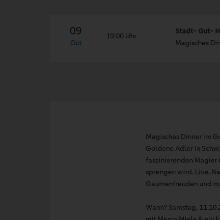
09
Stadt- Gut- H
19:00 Uhr
Oct
Magisches Di
Magisches Dinner im Go
Goldene Adler in Schwä
faszinierenden Magier 
sprengen wird. Live. N
Gaumenfreuden und mag
Wann? Samstag, 11.10.
mit Marco Miele & ein k