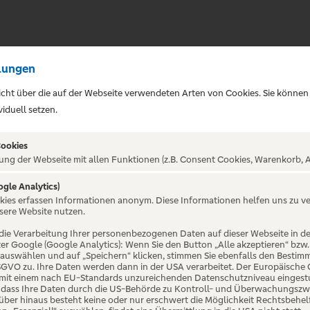
lungen
sicht über die auf der Webseite verwendeten Arten von Cookies. Sie können
iduell setzen.
Cookies
ung der Webseite mit allen Funktionen (z.B. Consent Cookies, Warenkorb, A
ogle Analytics)
okies erfassen Informationen anonym. Diese Informationen helfen uns zu v
inner - Magie
sere Website nutzen.
die Verarbeitung Ihrer personenbezogenen Daten auf dieser Webseite in 
er Google (Google Analytics): Wenn Sie den Button „Alle akzeptieren“ bzw.
eben | Gasthof
“ auswählen und auf „Speichern“ klicken, stimmen Sie ebenfalls den Bestim
 DSGVO zu. Ihre Daten werden dann in der USA verarbeitet. Der Europäische
 mit einem nach EU-Standards unzureichenden Datenschutzniveau eingestuf
, dass Ihre Daten durch die US-Behörde zu Kontroll- und Überwachungszw
ber hinaus besteht keine oder nur erschwert die Möglichkeit Rechtsbehelf 