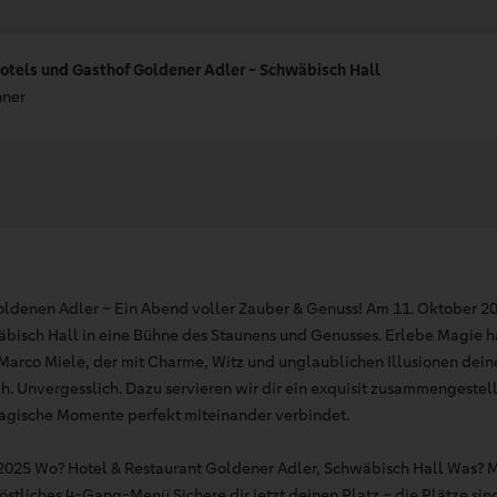
otels und Gasthof Goldener Adler - Schwäbisch Hall
nner
ldenen Adler – Ein Abend voller Zauber & Genuss! Am 11. Oktober 20
bisch Hall in eine Bühne des Staunens und Genusses. Erlebe Magie 
Marco Miele, der mit Charme, Witz und unglaublichen Illusionen dein
ah. Unvergesslich. Dazu servieren wir dir ein exquisit zusammengest
ische Momente perfekt miteinander verbindet.
2025 Wo? Hotel & Restaurant Goldener Adler, Schwäbisch Hall Was? 
östliches 4-Gang-Menü Sichere dir jetzt deinen Platz – die Plätze sind