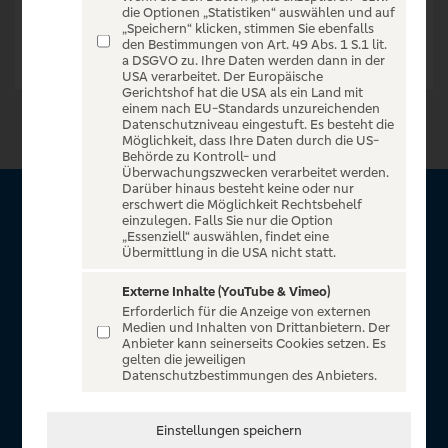
die Optionen „Statistiken“ auswählen und auf
„Speichern“ klicken, stimmen Sie ebenfalls
den Bestimmungen von Art. 49 Abs. 1 S.1 lit.
a DSGVO zu. Ihre Daten werden dann in der
USA verarbeitet. Der Europäische
Gerichtshof hat die USA als ein Land mit
einem nach EU-Standards unzureichenden
Datenschutzniveau eingestuft. Es besteht die
Möglichkeit, dass Ihre Daten durch die US-
Behörde zu Kontroll- und
Überwachungszwecken verarbeitet werden.
Darüber hinaus besteht keine oder nur
erschwert die Möglichkeit Rechtsbehelf
Über VR Entertain
einzulegen. Falls Sie nur die Option
„Essenziell“ auswählen, findet eine
Übermittlung in die USA nicht statt.
Herzlich willkommen auf VR Entertain, ein exklusiver Service
für alle Kunden der Volksbanken Raiffeisenbanken. Auf
Externe Inhalte (YouTube & Vimeo)
Erforderlich für die Anzeige von externen
unserem einzigartigen Portal finden Sie Tickets für
Medien und Inhalten von Drittanbietern. Der
atemberaubende Konzerte, Musicals und Shows, die
Anbieter kann seinerseits Cookies setzen. Es
gelten die jeweiligen
Fußball-Bundesliga sowie die Champions League und die
Datenschutzbestimmungen des Anbieters.
Europa League.
In Zusammenarbeit mit
Einstellungen speichern