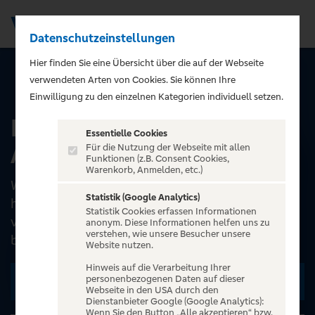
Datenschutzeinstellungen
Men
);">
Hier finden Sie eine Übersicht über die auf der Webseite
verwendeten Arten von Cookies. Sie können Ihre
ALLE EVENTS
Einwilligung zu den einzelnen Kategorien individuell setzen.
Katrin Weber: Der Solo-
Essentielle Cookies
Abend
Für die Nutzung der Webseite mit allen
Funktionen (z.B. Consent Cookies,
Warenkorb, Anmelden, etc.)
Wer sie noch nicht kennt ist selbst schuld ! Viele
Statistik (Google Analytics)
haben Katrin Weber schon in den
Statistik Cookies erfassen Informationen
verschiedensten Theaterproduktionen
anonym. Diese Informationen helfen uns zu
verstehen, wie unsere Besucher unsere
bewundert. Sei es mit Tom Pauls...
Website nutzen.
Hinweis auf die Verarbeitung Ihrer
personenbezogenen Daten auf dieser
Zu den Terminen
Webseite in den USA durch den
Dienstanbieter Google (Google Analytics):
Wenn Sie den Button „Alle akzeptieren“ bzw.