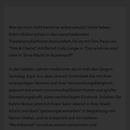
Wer sie noch nicht kennt ist selbst schuld ! Viele haben
Katrin Weber schon in den verschiedensten
Theaterproduktionen bewundert. Sei es mit Tom Pauls als
"Tom & Cherie", mit Bernd-Lutz Lange in "Das wird nie was"
oder in "Eine Nacht im Russenpuff".
In den letzten Jahren moderierte sie im mdr den langen
Samstag. Egal wo, aber überall hinterlässt Sie mit ihrer
einzigartigen Stimme und ihrer Verwandlungsfähigkeit,
gepaart mit einem unverwechselbaren Humor und großer
Darstellungskraft, einen nachhaltigen Eindruck. Erleben Sie
Katrin Weber jetzt mit ihrem Solo-Abend in Ihrer Stadt.
Allein und doch "gezwungenermaßen" in Begleitung von
Rainer Vothel, und so Entspinnt sich ein heiterer
"Machtkampf" zwischen einem verkannten und