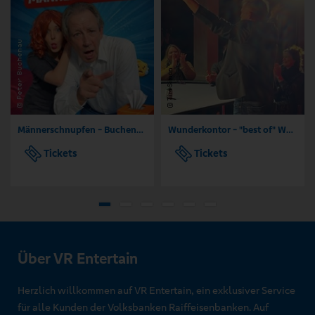
Männerschnupfen - Buchenau Comedy Tour
Wunderkontor - "best of" Wunderzeiten präsentiert von Jörg Borrmann
Tickets
Tickets
Über VR Entertain
Herzlich willkommen auf VR Entertain, ein exklusiver Service
für alle Kunden der Volksbanken Raiffeisenbanken. Auf