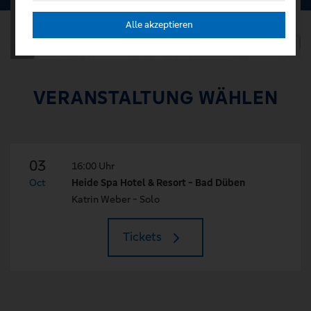
Alle akzeptieren
VERANSTALTUNG WÄHLEN
03
16:00 Uhr
Oct
Heide Spa Hotel & Resort - Bad Düben
Katrin Weber - Solo
Tickets