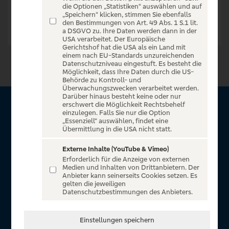
die Optionen „Statistiken“ auswählen und auf
„Speichern“ klicken, stimmen Sie ebenfalls
den Bestimmungen von Art. 49 Abs. 1 S.1 lit.
a DSGVO zu. Ihre Daten werden dann in der
USA verarbeitet. Der Europäische
Gerichtshof hat die USA als ein Land mit
einem nach EU-Standards unzureichenden
Datenschutzniveau eingestuft. Es besteht die
Möglichkeit, dass Ihre Daten durch die US-
Behörde zu Kontroll- und
Überwachungszwecken verarbeitet werden.
Darüber hinaus besteht keine oder nur
erschwert die Möglichkeit Rechtsbehelf
Über VR Entertain
einzulegen. Falls Sie nur die Option
„Essenziell“ auswählen, findet eine
Übermittlung in die USA nicht statt.
Herzlich willkommen auf VR Entertain, ein exklusiver Service
für alle Kunden der Volksbanken Raiffeisenbanken. Auf
Externe Inhalte (YouTube & Vimeo)
Erforderlich für die Anzeige von externen
unserem einzigartigen Portal finden Sie Tickets für
Medien und Inhalten von Drittanbietern. Der
atemberaubende Konzerte, Musicals und Shows, die
Anbieter kann seinerseits Cookies setzen. Es
gelten die jeweiligen
Fußball-Bundesliga sowie die Champions League und die
Datenschutzbestimmungen des Anbieters.
Europa League.
In Zusammenarbeit mit
Einstellungen speichern