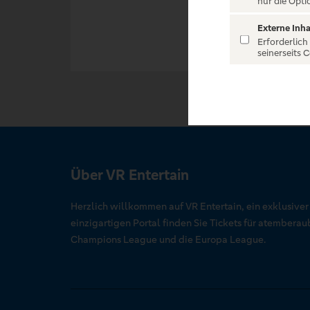
nur die Opti
Externe Inha
Erforderlich
seinerseits 
Über VR Entertain
Herzlich willkommen auf VR Entertain, ein exklusive
einzigartigen Portal finden Sie Tickets für atember
Champions League und die Europa League.