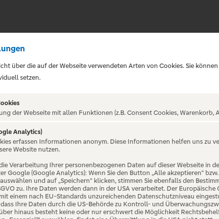
lungen
sicht über die auf der Webseite verwendeten Arten von Cookies. Sie können
iduell setzen.
Cookies
ung der Webseite mit allen Funktionen (z.B. Consent Cookies, Warenkorb, A
ogle Analytics)
ALTUNG NICHT GEFUNDE
okies erfassen Informationen anonym. Diese Informationen helfen uns zu v
sere Website nutzen.
die Verarbeitung Ihrer personenbezogenen Daten auf dieser Webseite in 
er Google (Google Analytics): Wenn Sie den Button „Alle akzeptieren“ bzw.
“ auswählen und auf „Speichern“ klicken, stimmen Sie ebenfalls den Bestim
 DSGVO zu. Ihre Daten werden dann in der USA verarbeitet. Der Europäische
 mit einem nach EU-Standards unzureichenden Datenschutzniveau eingestuf
, dass Ihre Daten durch die US-Behörde zu Kontroll- und Überwachungszw
ber hinaus besteht keine oder nur erschwert die Möglichkeit Rechtsbehelf 