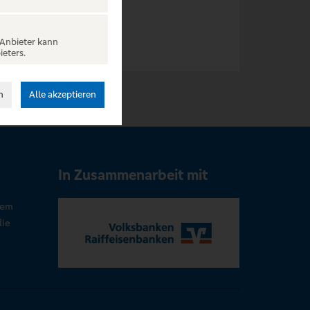
 Anbieter kann
ieters.
n
Alle akzeptieren
In Zusammenarbeit mit
rem
die