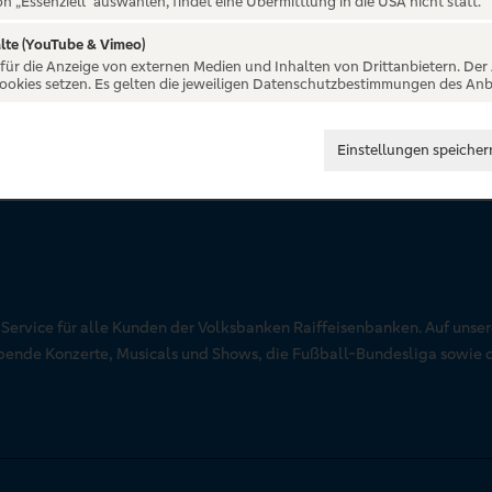
on „Essenziell“ auswählen, findet eine Übermittlung in die USA nicht statt.
lte (YouTube & Vimeo)
 für die Anzeige von externen Medien und Inhalten von Drittanbietern. Der
Cookies setzen. Es gelten die jeweiligen Datenschutzbestimmungen des Anb
Einstellungen speicher
r Service für alle Kunden der Volksbanken Raiffeisenbanken. Auf unse
aubende Konzerte, Musicals und Shows, die Fußball-Bundesliga sowie 