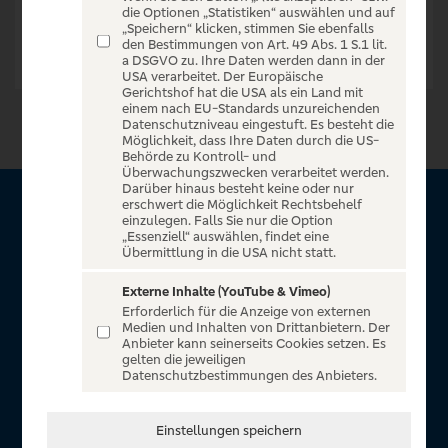
die Optionen „Statistiken“ auswählen und auf
„Speichern“ klicken, stimmen Sie ebenfalls
den Bestimmungen von Art. 49 Abs. 1 S.1 lit.
a DSGVO zu. Ihre Daten werden dann in der
USA verarbeitet. Der Europäische
Gerichtshof hat die USA als ein Land mit
einem nach EU-Standards unzureichenden
Datenschutzniveau eingestuft. Es besteht die
Möglichkeit, dass Ihre Daten durch die US-
Behörde zu Kontroll- und
Überwachungszwecken verarbeitet werden.
Darüber hinaus besteht keine oder nur
erschwert die Möglichkeit Rechtsbehelf
Über VR Entertain
einzulegen. Falls Sie nur die Option
„Essenziell“ auswählen, findet eine
Übermittlung in die USA nicht statt.
Herzlich willkommen auf VR Entertain, ein exklusiver Service
für alle Kunden der Volksbanken Raiffeisenbanken. Auf
Externe Inhalte (YouTube & Vimeo)
Erforderlich für die Anzeige von externen
unserem einzigartigen Portal finden Sie Tickets für
Medien und Inhalten von Drittanbietern. Der
atemberaubende Konzerte, Musicals und Shows, die
Anbieter kann seinerseits Cookies setzen. Es
gelten die jeweiligen
Fußball-Bundesliga sowie die Champions League und die
Datenschutzbestimmungen des Anbieters.
Europa League.
In Zusammenarbeit mit
Einstellungen speichern