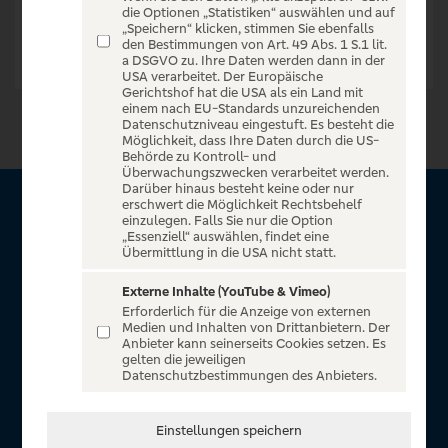
die Optionen „Statistiken“ auswählen und auf
„Speichern“ klicken, stimmen Sie ebenfalls
den Bestimmungen von Art. 49 Abs. 1 S.1 lit.
a DSGVO zu. Ihre Daten werden dann in der
USA verarbeitet. Der Europäische
Gerichtshof hat die USA als ein Land mit
einem nach EU-Standards unzureichenden
Datenschutzniveau eingestuft. Es besteht die
Möglichkeit, dass Ihre Daten durch die US-
Behörde zu Kontroll- und
Überwachungszwecken verarbeitet werden.
Darüber hinaus besteht keine oder nur
erschwert die Möglichkeit Rechtsbehelf
Über VR Entertain
einzulegen. Falls Sie nur die Option
„Essenziell“ auswählen, findet eine
Übermittlung in die USA nicht statt.
Herzlich willkommen auf VR Entertain, ein exklusiver Service
für alle Kunden der Volksbanken Raiffeisenbanken. Auf
Externe Inhalte (YouTube & Vimeo)
Erforderlich für die Anzeige von externen
unserem einzigartigen Portal finden Sie Tickets für
Medien und Inhalten von Drittanbietern. Der
atemberaubende Konzerte, Musicals und Shows, die
Anbieter kann seinerseits Cookies setzen. Es
gelten die jeweiligen
Fußball-Bundesliga sowie die Champions League und die
Datenschutzbestimmungen des Anbieters.
Europa League.
In Zusammenarbeit mit
Einstellungen speichern