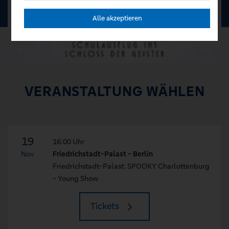
Alle akzeptieren
VERANSTALTUNG WÄHLEN
19
16:00 Uhr
Nov
Friedrichstadt-Palast - Berlin
Friedrichstadt-Palast: SPOOKY Charlottenburg
- Young Show
Tickets