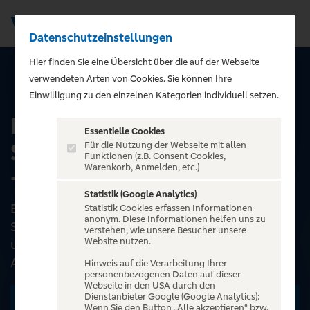
Datenschutzeinstellungen
Men
);">
Hier finden Sie eine Übersicht über die auf der Webseite
verwendeten Arten von Cookies. Sie können Ihre
ALLE EVENTS
Einwilligung zu den einzelnen Kategorien individuell setzen.
Friedrichstadt-Palast:
Essentielle Cookies
SPOOKY Charlottenburg
Für die Nutzung der Webseite mit allen
Funktionen (z.B. Consent Cookies,
Warenkorb, Anmelden, etc.)
- Young Show
Statistik (Google Analytics)
Ein harmloser Schulausflug ins prachtvolle
Statistik Cookies erfassen Informationen
anonym. Diese Informationen helfen uns zu
Schloss Charlottenburg wird für Amira, Johanna
verstehen, wie unsere Besucher unsere
Website nutzen.
und Hamza zu einem unerwarteten Abenteuer.
Als sie versehent...
Hinweis auf die Verarbeitung Ihrer
personenbezogenen Daten auf dieser
Webseite in den USA durch den
Dienstanbieter Google (Google Analytics):
Zu den Terminen
Wenn Sie den Button „Alle akzeptieren“ bzw.