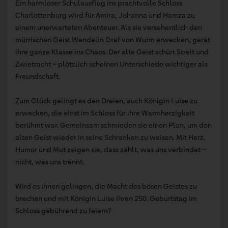
Ein harmloser Schulausflug ins prachtvolle Schloss
Charlottenburg wird für Amira, Johanna und Hamza zu
einem unerwarteten Abenteuer. Als sie versehentlich den
mürrischen Geist Wendelin Graf von Wurm erwecken, gerät
ihre ganze Klasse ins Chaos. Der alte Geist schürt Streit und
Zwietracht – plötzlich scheinen Unterschiede wichtiger als
Freundschaft.
Zum Glück gelingt es den Dreien, auch Königin Luise zu
erwecken, die einst im Schloss für ihre Warmherzigkeit
berühmt war. Gemeinsam schmieden sie einen Plan, um den
alten Geist wieder in seine Schranken zu weisen. Mit Herz,
Humor und Mut zeigen sie, dass zählt, was uns verbindet –
nicht, was uns trennt.
Wird es ihnen gelingen, die Macht des bösen Geistes zu
brechen und mit Königin Luise ihren 250. Geburtstag im
Schloss gebührend zu feiern?