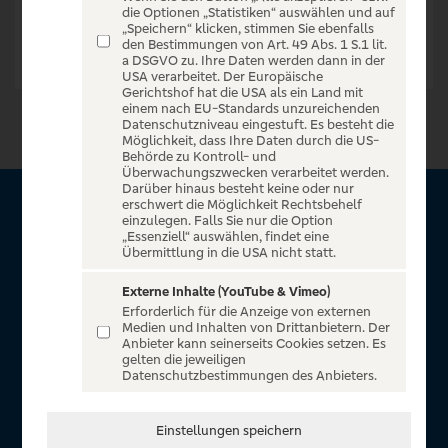
die Optionen „Statistiken“ auswählen und auf
„Speichern“ klicken, stimmen Sie ebenfalls
den Bestimmungen von Art. 49 Abs. 1 S.1 lit.
a DSGVO zu. Ihre Daten werden dann in der
USA verarbeitet. Der Europäische
Gerichtshof hat die USA als ein Land mit
einem nach EU-Standards unzureichenden
Datenschutzniveau eingestuft. Es besteht die
Möglichkeit, dass Ihre Daten durch die US-
Behörde zu Kontroll- und
Überwachungszwecken verarbeitet werden.
Darüber hinaus besteht keine oder nur
erschwert die Möglichkeit Rechtsbehelf
Über VR Entertain
einzulegen. Falls Sie nur die Option
„Essenziell“ auswählen, findet eine
Übermittlung in die USA nicht statt.
Herzlich willkommen auf VR Entertain, ein exklusiver Service
für alle Kunden der Volksbanken Raiffeisenbanken. Auf
Externe Inhalte (YouTube & Vimeo)
Erforderlich für die Anzeige von externen
unserem einzigartigen Portal finden Sie Tickets für
Medien und Inhalten von Drittanbietern. Der
atemberaubende Konzerte, Musicals und Shows, die
Anbieter kann seinerseits Cookies setzen. Es
gelten die jeweiligen
Fußball-Bundesliga sowie die Champions League und die
Datenschutzbestimmungen des Anbieters.
Europa League.
In Zusammenarbeit mit
Einstellungen speichern