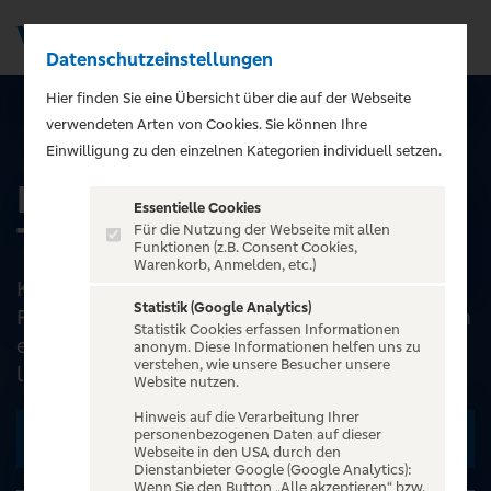
Datenschutzeinstellungen
Men
);">
Hier finden Sie eine Übersicht über die auf der Webseite
verwendeten Arten von Cookies. Sie können Ihre
ALLE EVENTS
Einwilligung zu den einzelnen Kategorien individuell setzen.
Flying Sisters - Bremens
Essentielle Cookies
Travestie Komödie
Für die Nutzung der Webseite mit allen
Funktionen (z.B. Consent Cookies,
Warenkorb, Anmelden, etc.)
KissAir ist eine der üblichen günstigen
Statistik (Google Analytics)
Fluglinien, jedoch in fröhlichem Pink, mit extrem
Statistik Cookies erfassen Informationen
eingeschränktem Getränkeangebot und
anonym. Diese Informationen helfen uns zu
verstehen, wie unsere Besucher unsere
langweiligen, trockenen...
Website nutzen.
Hinweis auf die Verarbeitung Ihrer
personenbezogenen Daten auf dieser
Zu den Terminen
Webseite in den USA durch den
Dienstanbieter Google (Google Analytics):
Wenn Sie den Button „Alle akzeptieren“ bzw.