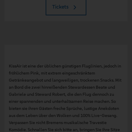
Tickets
KissAir ist eine der üblichen günstigen Fluglinien, jedoch in
fröhlichem Pink, mit extrem eingeschränktem
Getränkeangebot und langweiligen, trockenen Snacks. Mit
an Bord die zwei hinreißenden Stewardessen Beate und
Gabriele und Steward Robert, die den Flug dennoch zu
einer spannenden und unterhaltsamen Reise machen. So
bieten sie ihren Gästen freche Sprüche, lustige Anekdoten
aus dem Leben über den Wolken und 100% Live-Gesang.
Verpassen Sie nicht Bremens musikalische Travestie
Komödie. Schnallen Sie sich bitte an, bringen Sie Ihre Sitze