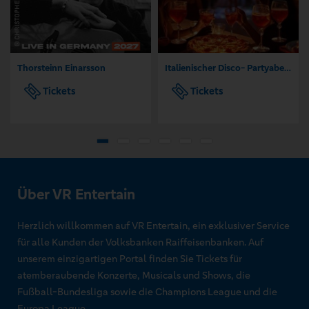
Thorsteinn Einarsson
Italienischer Disco- Partyabend mit DJ Lupo
Tickets
Tickets
Über VR Entertain
Herzlich willkommen auf VR Entertain, ein exklusiver Service
für alle Kunden der Volksbanken Raiffeisenbanken. Auf
unserem einzigartigen Portal finden Sie Tickets für
atemberaubende Konzerte, Musicals und Shows, die
Fußball-Bundesliga sowie die Champions League und die
Europa League.