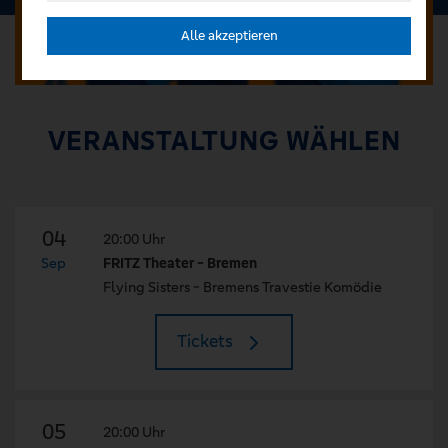
Alle akzeptieren
VERANSTALTUNG WÄHLEN
04
20:00 Uhr
Sep
FRITZ Theater - Bremen
Flying Sisters - Bremens Travestie Komödie
Tickets
05
20:00 Uhr