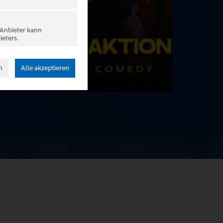
 Anbieter kann
ieters.
n
Alle akzeptieren