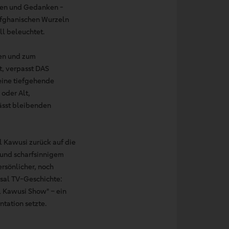
ngen und Gedanken -
 afghanischen Wurzeln
l beleuchtet.
ren und zum
t, verpasst DAS
eine tiefgehende
 oder Alt,
lässt bleibenden
l Kawusi zurück auf die
 und scharfsinnigem
rsönlicher, noch
isal TV-Geschichte:
l Kawusi Show" – ein
tation setzte.