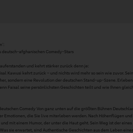
n´:
s deutsch-afghanischen Comedy-Stars
 auferstanden und kehrt stärker zurück denn je:
 Kawusi kehrt zurück – und nichts wird mehr so sein wie zuvor. Sein
acher, sondern eine Revolution der deutschen Stand-up-Szene. Erleben
 Faisal seine persönlichsten Geschichten teilt und wie Ihnen gleich
deutschen Comedy Von ganz unten auf die größten Bühnen Deutschlan
er Emotionen, die Sie live miterleben werden. Nach Höhenflügen und T
r und mit einem Humor, der unter die Haut geht. Sein Weg ist der eines
. Was sie erwartet, sind Authentische Geschichten aus dem Leben eine