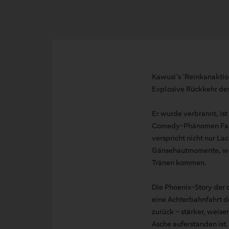
Kawusi´s ´Reinkanaktio
Explosive Rückkehr de
Er wurde verbrannt, ist
Comedy-Phänomen Faisal
verspricht nicht nur L
Gänsehautmomente, wenn
Tränen kommen.
Die Phoenix-Story der 
eine Achterbahnfahrt d
zurück – stärker, weise
Asche auferstanden ist