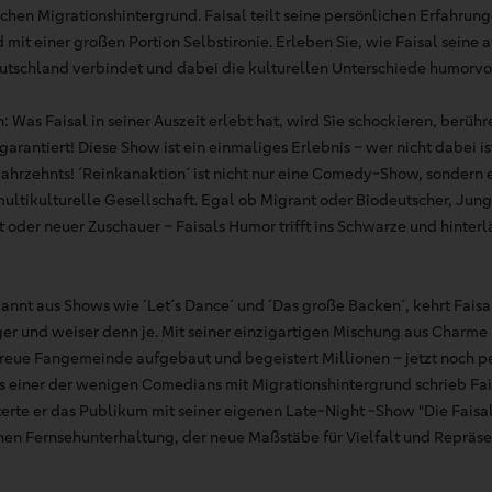
chen Migrationshintergrund. Faisal teilt seine persönlichen Erfahru
 mit einer großen Portion Selbstironie. Erleben Sie, wie Faisal seine
utschland verbindet und dabei die kulturellen Unterschiede humorvol
 Was Faisal in seiner Auszeit erlebt hat, wird Sie schockieren, berüh
rantiert! Diese Show ist ein einmaliges Erlebnis – wer nicht dabei is
hrzehnts! ´Reinkanaktion´ ist nicht nur eine Comedy-Show, sondern 
ultikulturelle Gesellschaft. Egal ob Migrant oder Biodeutscher, Jung
st oder neuer Zuschauer – Faisals Humor trifft ins Schwarze und hinter
annt aus Shows wie ´Let´s Dance´ und ´Das große Backen´, kehrt Faisa
iger und weiser denn je. Mit seiner einzigartigen Mischung aus Charme
 treue Fangemeinde aufgebaut und begeistert Millionen – jetzt noch pe
Als einer der wenigen Comedians mit Migrationshintergrund schrieb Fa
terte er das Publikum mit seiner eigenen Late-Night -Show "Die Faisa
hen Fernsehunterhaltung, der neue Maßstäbe für Vielfalt und Repräsen