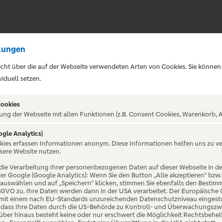
lungen
sicht über die auf der Webseite verwendeten Arten von Cookies. Sie können
iduell setzen.
Cookies
ung der Webseite mit allen Funktionen (z.B. Consent Cookies, Warenkorb, A
ogle Analytics)
okies erfassen Informationen anonym. Diese Informationen helfen uns zu v
i -
sere Website nutzen.
die Verarbeitung Ihrer personenbezogenen Daten auf dieser Webseite in 
er Google (Google Analytics): Wenn Sie den Button „Alle akzeptieren“ bzw.
on
“ auswählen und auf „Speichern“ klicken, stimmen Sie ebenfalls den Bestim
 DSGVO zu. Ihre Daten werden dann in der USA verarbeitet. Der Europäische
 mit einem nach EU-Standards unzureichenden Datenschutzniveau eingestuf
, dass Ihre Daten durch die US-Behörde zu Kontroll- und Überwachungszw
ber hinaus besteht keine oder nur erschwert die Möglichkeit Rechtsbehelf 