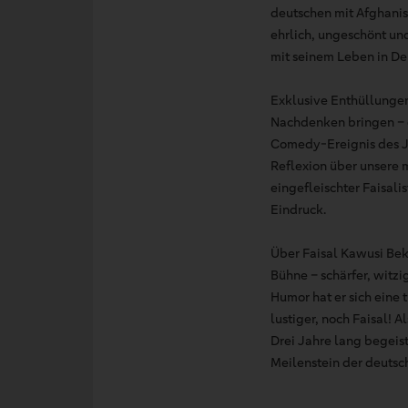
deutschen mit Afghanis
ehrlich, ungeschönt und
mit seinem Leben in De
Exklusive Enthüllungen:
Nachdenken bringen – ga
Comedy-Ereignis des Ja
Reflexion über unsere m
eingefleischter Faisali
Eindruck.
Über Faisal Kawusi Bek
Bühne – schärfer, witz
Humor hat er sich eine
lustiger, noch Faisal! 
Drei Jahre lang begeis
Meilenstein der deutsc