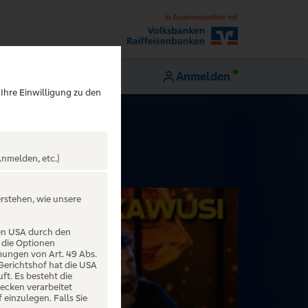
Anmelden
 Ihre Einwilligung zu den
nmelden, etc.)
erstehen, wie unsere
den USA durch den
 die Optionen
mungen von Art. 49 Abs.
 Gerichtshof hat die USA
t. Es besteht die
ecken verarbeitet
einzulegen. Falls Sie