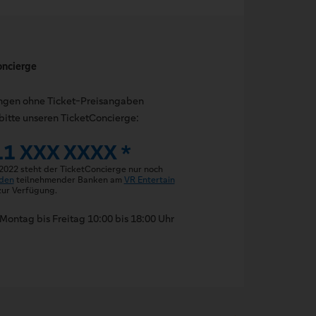
oncierge
ungen ohne Ticket-Preisangaben
bitte unseren TicketConcierge:
11 XXX XXXX *
 2022 steht der TicketConcierge nur noch
den
teilnehmender Banken am
VR Entertain
ur Verfügung.
Montag bis Freitag 10:00 bis 18:00 Uhr