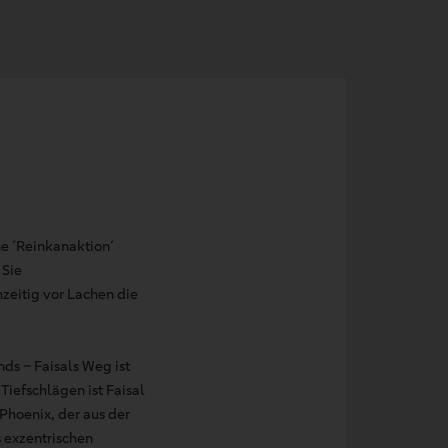
e ´Reinkanaktion´
 Sie
zeitig vor Lachen die
ds – Faisals Weg ist
iefschlägen ist Faisal
 Phoenix, der aus der
s exzentrischen