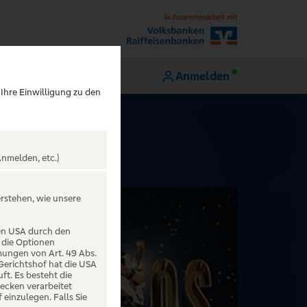
Anmelden
 Ihre Einwilligung zu den
nmelden, etc.)
erstehen, wie unsere
den USA durch den
 die Optionen
mungen von Art. 49 Abs.
 Gerichtshof hat die USA
t. Es besteht die
ecken verarbeitet
einzulegen. Falls Sie