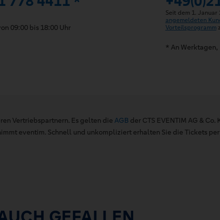
1 778 4411 *
+49(0)2
Seit dem 1. Januar
angemeldeten Kun
on 09:00 bis 18:00 Uhr
Vorteilsprogramm
z
* An Werktagen, 
ren Vertriebspartnern. Es gelten die
AGB
der CTS EVENTIM AG & Co. K
mt eventim. Schnell und unkompliziert erhalten Sie die Tickets per 
 AUCH GEFALLEN