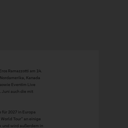
Eros Ramazzotti am 14.
a, Nordamerika, Kanada
 sowie Eventim Live
. Juni auch die mit
 für 2027 in Europa
 World Tour” an einige
ck und wird außerdem in