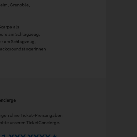
heim, Grenoble,
Scarpa als
Moore am Schlagzeug,
ner am Schlagzeug,
 Backgroundsängerinnen
oncierge
ungen ohne Ticket-Preisangaben
bitte unseren TicketConcierge: