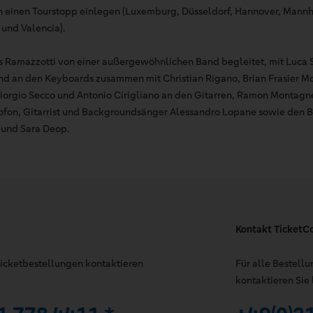
n einen Tourstopp einlegen (Luxemburg, Düsseldorf, Hannover, Mann
und Valencia).
s Ramazzotti von einer außergewöhnlichen Band begleitet, mit Luca 
nd an den Keyboards zusammen mit Christian Rigano, Brian Frasier 
iorgio Secco und Antonio Cirigliano an den Gitarren, Ramon Montag
ofon, Gitarrist und Backgroundsänger Alessandro Lopane sowie den
 und Sara Deop.
Kontakt TicketC
 Ticketbestellungen kontaktieren
Für alle Bestell
kontaktieren Sie 