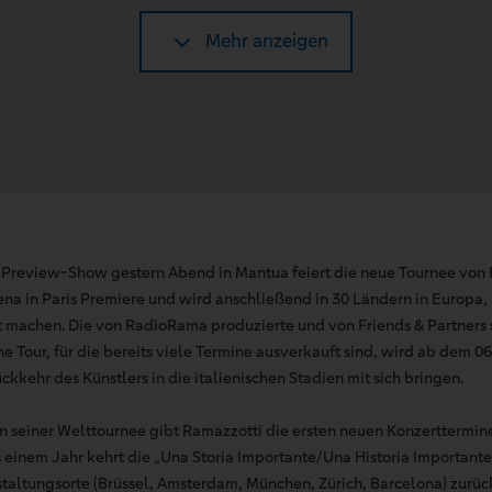
Mehr anzeigen
 Preview-Show gestern Abend in Mantua feiert die neue Tournee von 
rena in Paris Premiere und wird anschließend in 30 Ländern in Europ
 machen. Die von RadioRama produzierte und von Friends & Partners
ne Tour, für die bereits viele Termine ausverkauft sind, wird ab dem 06
kehr des Künstlers in die italienischen Stadien mit sich bringen.
 seiner Welttournee gibt Ramazzotti die ersten neuen Konzerttermine
s einem Jahr kehrt die „Una Storia Importante/Una Historia Importante
staltungsorte (Brüssel, Amsterdam, München, Zürich, Barcelona) zurü