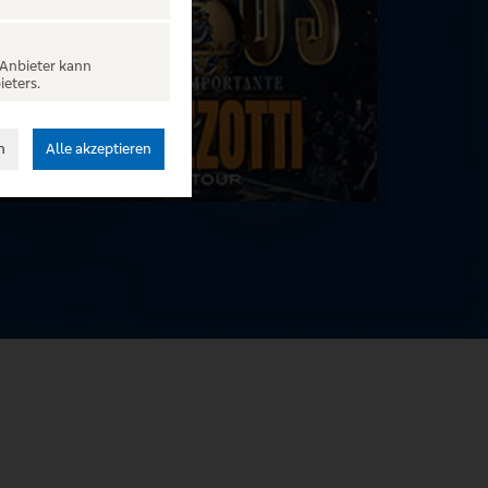
 Anbieter kann
ieters.
n
Alle akzeptieren