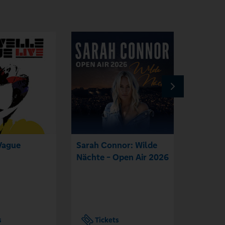
Vague
Sarah Connor: Wilde
SDP - 
Nächte - Open Air 2026
Air
s
Tickets
Tic