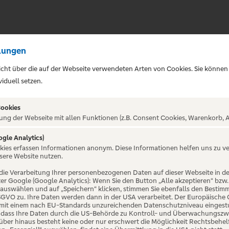
lungen
sicht über die auf der Webseite verwendeten Arten von Cookies. Sie können
iduell setzen.
Cookies
ung der Webseite mit allen Funktionen (z.B. Consent Cookies, Warenkorb, A
ogle Analytics)
okies erfassen Informationen anonym. Diese Informationen helfen uns zu v
otti - Una
sere Website nutzen.
die Verarbeitung Ihrer personenbezogenen Daten auf dieser Webseite in 
er Google (Google Analytics): Wenn Sie den Button „Alle akzeptieren“ bzw.
rtante - World
“ auswählen und auf „Speichern“ klicken, stimmen Sie ebenfalls den Bestim
 DSGVO zu. Ihre Daten werden dann in der USA verarbeitet. Der Europäische
 mit einem nach EU-Standards unzureichenden Datenschutzniveau eingestuf
, dass Ihre Daten durch die US-Behörde zu Kontroll- und Überwachungszw
ber hinaus besteht keine oder nur erschwert die Möglichkeit Rechtsbehelf 