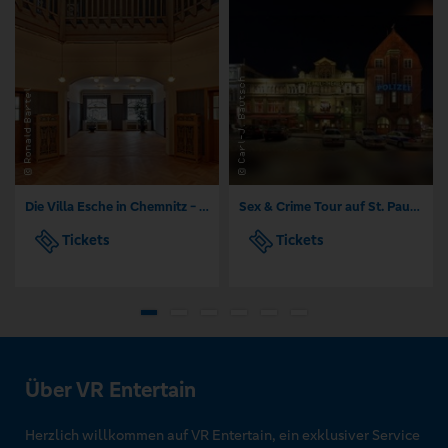
Die Villa Esche in Chemnitz - Führungen
Sex & Crime Tour auf St. Pauli (ab 18. J.) | Adventure World Tours
Tickets
Tickets
Über VR Entertain
Herzlich willkommen auf VR Entertain, ein exklusiver Service