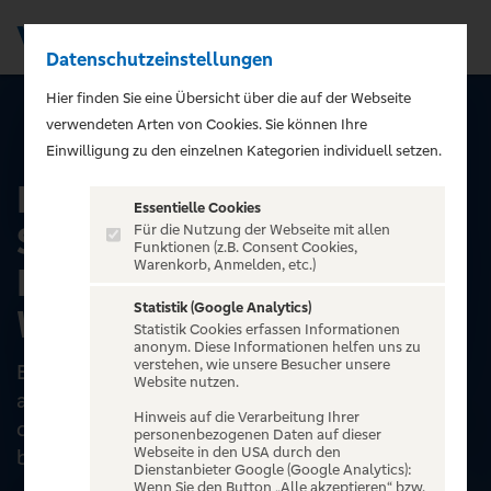
Datenschutzeinstellungen
Men
);">
Hier finden Sie eine Übersicht über die auf der Webseite
verwendeten Arten von Cookies. Sie können Ihre
ALLE EVENTS
Einwilligung zu den einzelnen Kategorien individuell setzen.
Erlebnistour
Essentielle Cookies
Speicherstadt und
Für die Nutzung der Webseite mit allen
Funktionen (z.B. Consent Cookies,
Warenkorb, Anmelden, etc.)
Hafencity | Adventure
Statistik (Google Analytics)
World Tours
Statistik Cookies erfassen Informationen
anonym. Diese Informationen helfen uns zu
verstehen, wie unsere Besucher unsere
Erlebe Hamburgs architektonische Highlights
Website nutzen.
auf einer unvergesslichen Tour! Beginnen wirst
Hinweis auf die Verarbeitung Ihrer
du in der City, die international für ihre
personenbezogenen Daten auf dieser
Webseite in den USA durch den
beeindruckenden...
Dienstanbieter Google (Google Analytics):
Wenn Sie den Button „Alle akzeptieren“ bzw.