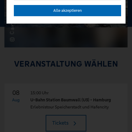
Alle akzeptieren
VERANSTALTUNG WÄHLEN
08
15:00 Uhr
Aug
U-Bahn Station Baumwall (U3) - Hamburg
Erlebnistour Speicherstadt und Hafencity
Tickets