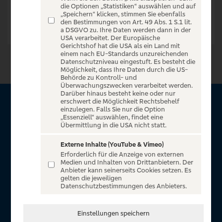
die Optionen „Statistiken“ auswählen und auf
„Speichern“ klicken, stimmen Sie ebenfalls
den Bestimmungen von Art. 49 Abs. 1 S.1 lit.
a DSGVO zu. Ihre Daten werden dann in der
USA verarbeitet. Der Europäische
Gerichtshof hat die USA als ein Land mit
einem nach EU-Standards unzureichenden
Datenschutzniveau eingestuft. Es besteht die
Möglichkeit, dass Ihre Daten durch die US-
Behörde zu Kontroll- und
Überwachungszwecken verarbeitet werden.
Darüber hinaus besteht keine oder nur
erschwert die Möglichkeit Rechtsbehelf
Über VR Entertain
einzulegen. Falls Sie nur die Option
„Essenziell“ auswählen, findet eine
Übermittlung in die USA nicht statt.
Herzlich willkommen auf VR Entertain, ein exklusiver Service
für alle Kunden der Volksbanken Raiffeisenbanken. Auf
Externe Inhalte (YouTube & Vimeo)
Erforderlich für die Anzeige von externen
unserem einzigartigen Portal finden Sie Tickets für
Medien und Inhalten von Drittanbietern. Der
atemberaubende Konzerte, Musicals und Shows, die
Anbieter kann seinerseits Cookies setzen. Es
gelten die jeweiligen
Fußball-Bundesliga sowie die Champions League und die
Datenschutzbestimmungen des Anbieters.
Europa League.
In Zusammenarbeit mit
Einstellungen speichern