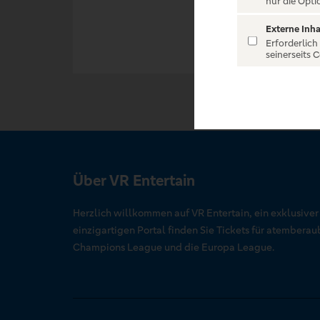
nur die Opti
Externe Inha
Erforderlich
seinerseits 
Über VR Entertain
Herzlich willkommen auf VR Entertain, ein exklusive
einzigartigen Portal finden Sie Tickets für atember
Champions League und die Europa League.