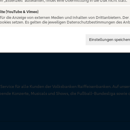
on „Essenziell“ auswählen, findet eine Übermittlung in die USA nicht statt.
lte (YouTube & Vimeo)
 für die Anzeige von externen Medien und Inhalten von Drittanbietern. Der
Cookies setzen. Es gelten die jeweiligen Datenschutzbestimmungen des Anb
Einstellungen speicher
r Service für alle Kunden der Volksbanken Raiffeisenbanken. Auf unse
aubende Konzerte, Musicals und Shows, die Fußball-Bundesliga sowie 