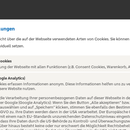
lungen
sicht über die auf der Webseite verwendeten Arten von Cookies. Sie können
iduell setzen.
Cookies
ung der Webseite mit allen Funktionen (z.B. Consent Cookies, Warenkorb, A
ogle Analytics)
ALTUNG NICHT GEFUNDE
okies erfassen Informationen anonym. Diese Informationen helfen uns zu v
sere Website nutzen.
die Verarbeitung Ihrer personenbezogenen Daten auf dieser Webseite in 
er Google (Google Analytics): Wenn Sie den Button „Alle akzeptieren“ bzw.
“ auswählen und auf „Speichern“ klicken, stimmen Sie ebenfalls den Bestim
 DSGVO zu. Ihre Daten werden dann in der USA verarbeitet. Der Europäische
 mit einem nach EU-Standards unzureichenden Datenschutzniveau eingestuf
, dass Ihre Daten durch die US-Behörde zu Kontroll- und Überwachungszw
ber hinaus besteht keine oder nur erschwert die Möglichkeit Rechtsbehelf 