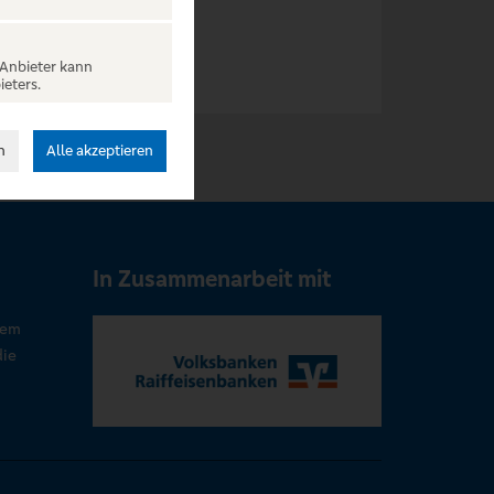
 Anbieter kann
ieters.
n
Alle akzeptieren
In Zusammenarbeit mit
rem
die