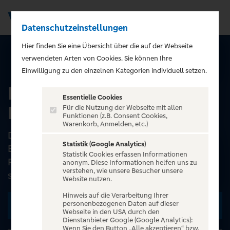
Datenschutzeinstellungen
Men
);">
Hier finden Sie eine Übersicht über die auf der Webseite
verwendeten Arten von Cookies. Sie können Ihre
ALLE EVENTS
Einwilligung zu den einzelnen Kategorien individuell setzen.
Die Gorillas - Gurke oder
Essentielle Cookies
Banane
Für die Nutzung der Webseite mit allen
Funktionen (z.B. Consent Cookies,
Warenkorb, Anmelden, etc.)
Die Kultshow der Gorillas – seit Bestehen des
Statistik (Google Analytics)
Ensembles der Dauerbrenner im Ratibor. Drei
Statistik Cookies erfassen Informationen
Regisseure treten in einen Wettstreit. Sie lassen
anonym. Diese Informationen helfen uns zu
verstehen, wie unsere Besucher unsere
spielen. S...
Website nutzen.
Hinweis auf die Verarbeitung Ihrer
personenbezogenen Daten auf dieser
Zu den Terminen
Webseite in den USA durch den
Dienstanbieter Google (Google Analytics):
Wenn Sie den Button „Alle akzeptieren“ bzw.