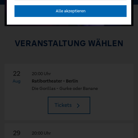
Alle akzeptieren
VERANSTALTUNG WÄHLEN
22
20:00 Uhr
Aug
Ratibortheater - Berlin
Die Gorillas - Gurke oder Banane
Tickets
29
20:00 Uhr