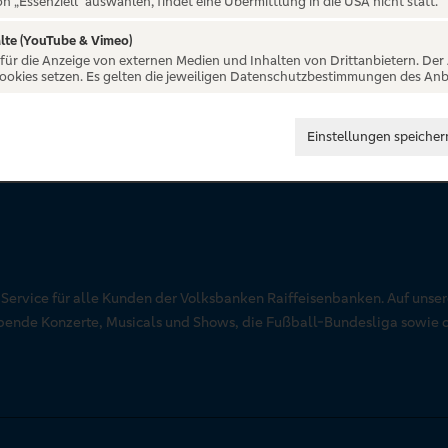
on „Essenziell“ auswählen, findet eine Übermittlung in die USA nicht statt.
lte (YouTube & Vimeo)
 für die Anzeige von externen Medien und Inhalten von Drittanbietern. Der
Cookies setzen. Es gelten die jeweiligen Datenschutzbestimmungen des Anb
Einstellungen speicher
r Service für alle Kunden der Volksbanken Raiffeisenbanken. Auf unse
aubende Konzerte, Musicals und Shows, die Fußball-Bundesliga sowie 