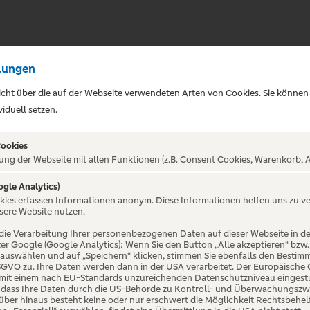
lungen
sicht über die auf der Webseite verwendeten Arten von Cookies. Sie können
iduell setzen.
Cookies
ung der Webseite mit allen Funktionen (z.B. Consent Cookies, Warenkorb, A
ogle Analytics)
ALTUNG NICHT GEFUNDE
okies erfassen Informationen anonym. Diese Informationen helfen uns zu v
sere Website nutzen.
die Verarbeitung Ihrer personenbezogenen Daten auf dieser Webseite in 
er Google (Google Analytics): Wenn Sie den Button „Alle akzeptieren“ bzw.
“ auswählen und auf „Speichern“ klicken, stimmen Sie ebenfalls den Bestim
 DSGVO zu. Ihre Daten werden dann in der USA verarbeitet. Der Europäische
 mit einem nach EU-Standards unzureichenden Datenschutzniveau eingestuf
, dass Ihre Daten durch die US-Behörde zu Kontroll- und Überwachungszw
ber hinaus besteht keine oder nur erschwert die Möglichkeit Rechtsbehelf 