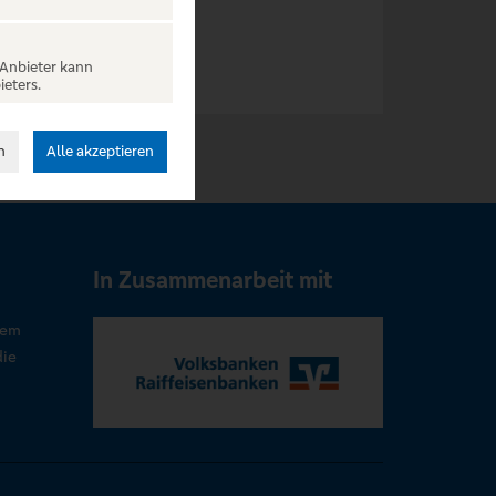
 Anbieter kann
ieters.
n
Alle akzeptieren
In Zusammenarbeit mit
rem
die