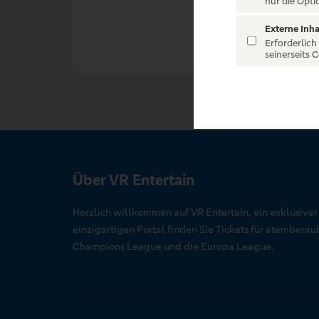
nur die Opti
Externe Inha
Erforderlich
seinerseits 
Über VR Entertain
Herzlich willkommen auf VR Entertain, ein exklusive
einzigartigen Portal finden Sie Tickets für atember
Champions League und die Europa League.