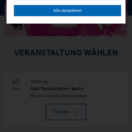
Alle akzeptieren
VERANSTALTUNG WÄHLEN
12
16:00 Uhr
Sep
Galli Theater Berlin - Berlin
Die drei kleinen Schweinchen
Tickets