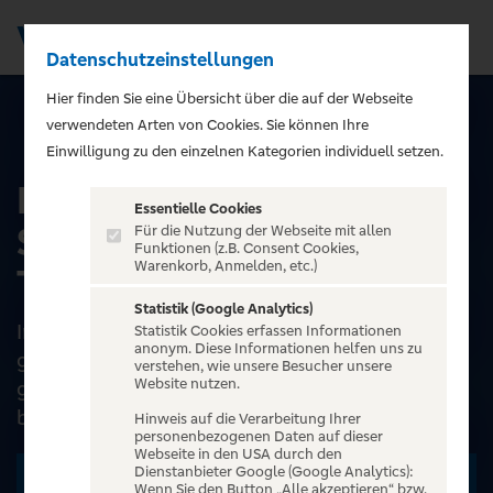
Datenschutzeinstellungen
Men
);">
Hier finden Sie eine Übersicht über die auf der Webseite
verwendeten Arten von Cookies. Sie können Ihre
ALLE EVENTS
Einwilligung zu den einzelnen Kategorien individuell setzen.
Die drei kleinen
Essentielle Cookies
Schweinchen - Galli
Für die Nutzung der Webseite mit allen
Funktionen (z.B. Consent Cookies,
Warenkorb, Anmelden, etc.)
Theater Berlin
Statistik (Google Analytics)
In diesem aus England stammenden Märchen
Statistik Cookies erfassen Informationen
anonym. Diese Informationen helfen uns zu
geht es um drei Schweinchen: Ein faules, ein
verstehen, wie unsere Besucher unsere
Website nutzen.
gefräßiges und ein fleißiges. Ein böser Wolf
bedroht die drei un...
Hinweis auf die Verarbeitung Ihrer
personenbezogenen Daten auf dieser
Webseite in den USA durch den
Dienstanbieter Google (Google Analytics):
Zu den Terminen
Wenn Sie den Button „Alle akzeptieren“ bzw.