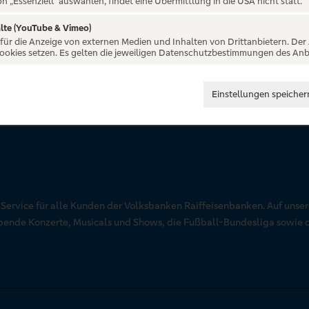
on „Essenziell“ auswählen, findet eine Übermittlung in die USA nicht statt.
lte (YouTube & Vimeo)
 für die Anzeige von externen Medien und Inhalten von Drittanbietern. Der
Cookies setzen. Es gelten die jeweiligen Datenschutzbestimmungen des Anb
Einstellungen speicher
r Service für alle Kunden der Volksbanken Raiffeisenbanken. Auf unse
aubende Konzerte, Musicals und Shows, die Fußball-Bundesliga sowie 