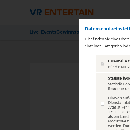
Datenschutzeinstel
Live-Events
Gewinnspiele
Ihre Vorteile
Aktion
Hier finden Sie eine Über
einzelnen Kategorien indiv
Essentielle 
Für die Nutz
Statistik (Go
VERANST
Statistik Co
Besucher un
Hinweis auf 
Dienstanbiet
„Statistiken
1 S.1 lit. a
als ein Land
Zur Startseite
Möglichkeit
werden. Darü