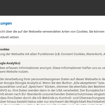
lungen
sicht über die auf der Webseite verwendeten Arten von Cookies. Sie können
iduell setzen.
Cookies
ung der Webseite mit allen Funktionen (z.B. Consent Cookies, Warenkorb, A
ogle Analytics)
ALTUNG NICHT GEFUNDE
okies erfassen Informationen anonym. Diese Informationen helfen uns zu v
sere Website nutzen.
die Verarbeitung Ihrer personenbezogenen Daten auf dieser Webseite in 
er Google (Google Analytics): Wenn Sie den Button „Alle akzeptieren“ bzw.
“ auswählen und auf „Speichern“ klicken, stimmen Sie ebenfalls den Bestim
 DSGVO zu. Ihre Daten werden dann in der USA verarbeitet. Der Europäische
 mit einem nach EU-Standards unzureichenden Datenschutzniveau eingestuf
, dass Ihre Daten durch die US-Behörde zu Kontroll- und Überwachungszw
ber hinaus besteht keine oder nur erschwert die Möglichkeit Rechtsbehelf 