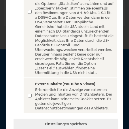
die Optionen „Statistiken“ auswählen und auf
„Speichern“ klicken, stimmen Sie ebenfalls
den Bestimmungen von Art. 49 Abs. 1 S.1 lit.
a DSGVO zu. Ihre Daten werden dann in der
USA verarbeitet. Der Europäische
Gerichtshof hat die USA als ein Land mit
einem nach EU-Standards unzureichenden
Datenschutzniveau eingestuft. Es besteht die
Möglichkeit, dass Ihre Daten durch die US-
Behörde zu Kontroll- und
Überwachungszwecken verarbeitet werden.
Darüber hinaus besteht keine oder nur
erschwert die Möglichkeit Rechtsbehelf
Über VR Entertain
einzulegen. Falls Sie nur die Option
„Essenziell“ auswählen, findet eine
Übermittlung in die USA nicht statt.
Herzlich willkommen auf VR Entertain, ein exklusiver Service
für alle Kunden der Volksbanken Raiffeisenbanken. Auf
Externe Inhalte (YouTube & Vimeo)
Erforderlich für die Anzeige von externen
unserem einzigartigen Portal finden Sie Tickets für
Medien und Inhalten von Drittanbietern. Der
atemberaubende Konzerte, Musicals und Shows, die
Anbieter kann seinerseits Cookies setzen. Es
gelten die jeweiligen
Fußball-Bundesliga sowie die Champions League und die
Datenschutzbestimmungen des Anbieters.
Europa League.
In Zusammenarbeit mit
Einstellungen speichern