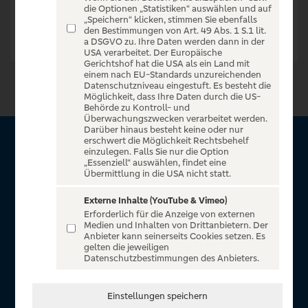
die Optionen „Statistiken“ auswählen und auf
„Speichern“ klicken, stimmen Sie ebenfalls
den Bestimmungen von Art. 49 Abs. 1 S.1 lit.
a DSGVO zu. Ihre Daten werden dann in der
USA verarbeitet. Der Europäische
Gerichtshof hat die USA als ein Land mit
einem nach EU-Standards unzureichenden
Datenschutzniveau eingestuft. Es besteht die
Möglichkeit, dass Ihre Daten durch die US-
Behörde zu Kontroll- und
Überwachungszwecken verarbeitet werden.
Darüber hinaus besteht keine oder nur
erschwert die Möglichkeit Rechtsbehelf
Über VR Entertain
einzulegen. Falls Sie nur die Option
„Essenziell“ auswählen, findet eine
Übermittlung in die USA nicht statt.
Herzlich willkommen auf VR Entertain, ein exklusiver Service
für alle Kunden der Volksbanken Raiffeisenbanken. Auf
Externe Inhalte (YouTube & Vimeo)
Erforderlich für die Anzeige von externen
unserem einzigartigen Portal finden Sie Tickets für
Medien und Inhalten von Drittanbietern. Der
atemberaubende Konzerte, Musicals und Shows, die
Anbieter kann seinerseits Cookies setzen. Es
gelten die jeweiligen
Fußball-Bundesliga sowie die Champions League und die
Datenschutzbestimmungen des Anbieters.
Europa League.
In Zusammenarbeit mit
Einstellungen speichern