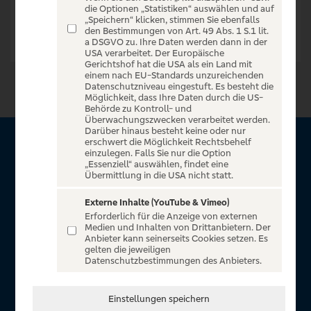
die Optionen „Statistiken“ auswählen und auf
„Speichern“ klicken, stimmen Sie ebenfalls
den Bestimmungen von Art. 49 Abs. 1 S.1 lit.
a DSGVO zu. Ihre Daten werden dann in der
USA verarbeitet. Der Europäische
Gerichtshof hat die USA als ein Land mit
einem nach EU-Standards unzureichenden
Datenschutzniveau eingestuft. Es besteht die
Möglichkeit, dass Ihre Daten durch die US-
Behörde zu Kontroll- und
Überwachungszwecken verarbeitet werden.
Darüber hinaus besteht keine oder nur
erschwert die Möglichkeit Rechtsbehelf
Über VR Entertain
einzulegen. Falls Sie nur die Option
„Essenziell“ auswählen, findet eine
Übermittlung in die USA nicht statt.
Herzlich willkommen auf VR Entertain, ein exklusiver Service
für alle Kunden der Volksbanken Raiffeisenbanken. Auf
Externe Inhalte (YouTube & Vimeo)
Erforderlich für die Anzeige von externen
unserem einzigartigen Portal finden Sie Tickets für
Medien und Inhalten von Drittanbietern. Der
atemberaubende Konzerte, Musicals und Shows, die
Anbieter kann seinerseits Cookies setzen. Es
gelten die jeweiligen
Fußball-Bundesliga sowie die Champions League und die
Datenschutzbestimmungen des Anbieters.
Europa League.
In Zusammenarbeit mit
Einstellungen speichern