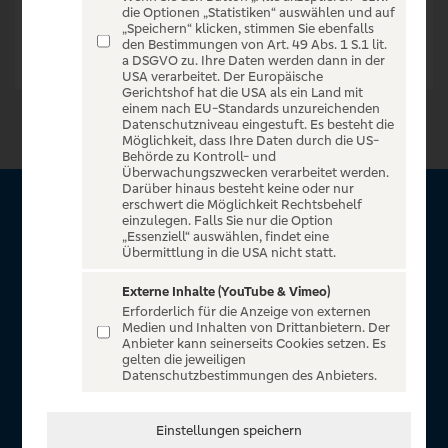
die Optionen „Statistiken“ auswählen und auf
„Speichern“ klicken, stimmen Sie ebenfalls
den Bestimmungen von Art. 49 Abs. 1 S.1 lit.
a DSGVO zu. Ihre Daten werden dann in der
USA verarbeitet. Der Europäische
Gerichtshof hat die USA als ein Land mit
einem nach EU-Standards unzureichenden
Datenschutzniveau eingestuft. Es besteht die
Möglichkeit, dass Ihre Daten durch die US-
Behörde zu Kontroll- und
Überwachungszwecken verarbeitet werden.
Darüber hinaus besteht keine oder nur
erschwert die Möglichkeit Rechtsbehelf
Über VR Entertain
einzulegen. Falls Sie nur die Option
„Essenziell“ auswählen, findet eine
Übermittlung in die USA nicht statt.
Herzlich willkommen auf VR Entertain, ein exklusiver Service
für alle Kunden der Volksbanken Raiffeisenbanken. Auf
Externe Inhalte (YouTube & Vimeo)
Erforderlich für die Anzeige von externen
unserem einzigartigen Portal finden Sie Tickets für
Medien und Inhalten von Drittanbietern. Der
atemberaubende Konzerte, Musicals und Shows, die
Anbieter kann seinerseits Cookies setzen. Es
gelten die jeweiligen
Fußball-Bundesliga sowie die Champions League und die
Datenschutzbestimmungen des Anbieters.
Europa League.
In Zusammenarbeit mit
Einstellungen speichern