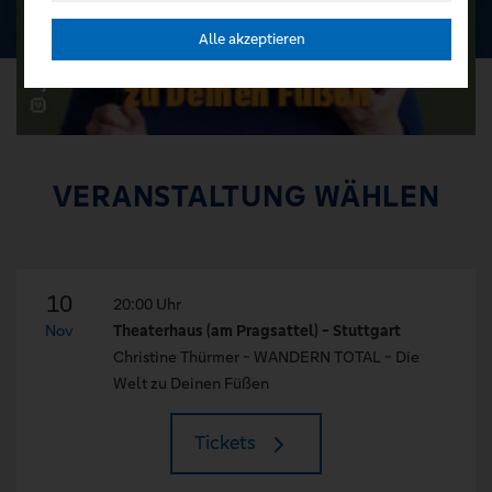
Alle akzeptieren
VERANSTALTUNG WÄHLEN
10
20:00 Uhr
Nov
Theaterhaus (am Pragsattel) - Stuttgart
Christine Thürmer - WANDERN TOTAL - Die
Welt zu Deinen Füßen
Tickets