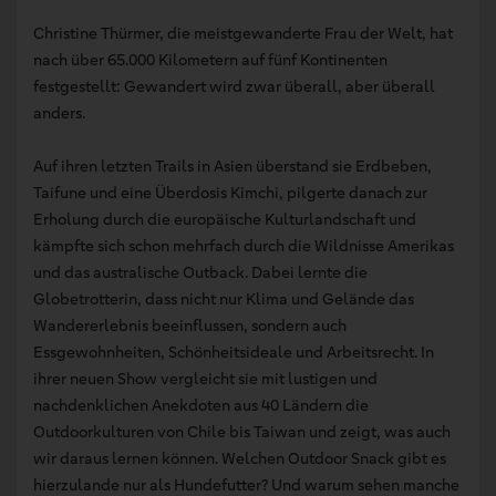
Christine Thürmer, die meistgewanderte Frau der Welt, hat
nach über 65.000 Kilometern auf fünf Kontinenten
festgestellt: Gewandert wird zwar überall, aber überall
anders.
Auf ihren letzten Trails in Asien überstand sie Erdbeben,
Taifune und eine Überdosis Kimchi, pilgerte danach zur
Erholung durch die europäische Kulturlandschaft und
kämpfte sich schon mehrfach durch die Wildnisse Amerikas
und das australische Outback. Dabei lernte die
Globetrotterin, dass nicht nur Klima und Gelände das
Wandererlebnis beeinflussen, sondern auch
Essgewohnheiten, Schönheitsideale und Arbeitsrecht. In
ihrer neuen Show vergleicht sie mit lustigen und
nachdenklichen Anekdoten aus 40 Ländern die
Outdoorkulturen von Chile bis Taiwan und zeigt, was auch
wir daraus lernen können. Welchen Outdoor Snack gibt es
hierzulande nur als Hundefutter? Und warum sehen manche