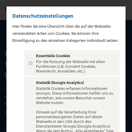
Datenschutzeinstellungen
Men
);">
Hier finden Sie eine Übersicht über die auf der Webseite
verwendeten Arten von Cookies. Sie können Ihre
ALLE EVENTS
Einwilligung zu den einzelnen Kategorien individuell setzen.
Christine Thürmer -
Essentielle Cookies
WANDERN TOTAL - Die
Für die Nutzung der Webseite mit allen
Funktionen (z.B. Consent Cookies,
Warenkorb, Anmelden, etc.)
Welt zu Deinen Füßen
Statistik (Google Analytics)
Christine Thürmer, die meistgewanderte Frau
Statistik Cookies erfassen Informationen
anonym. Diese Informationen helfen uns zu
der Welt, hat nach über 65.000 Kilometern auf
verstehen, wie unsere Besucher unsere
Website nutzen.
fünf Kontinenten festgestellt: Gewandert wird
zwar überall,...
Hinweis auf die Verarbeitung Ihrer
personenbezogenen Daten auf dieser
Webseite in den USA durch den
Dienstanbieter Google (Google Analytics):
Zu den Terminen
Wenn Sie den Button „Alle akzeptieren“ bzw.