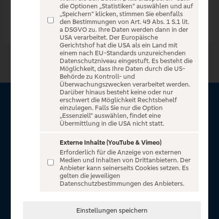
die Optionen „Statistiken“ auswählen und auf
„Speichern“ klicken, stimmen Sie ebenfalls
den Bestimmungen von Art. 49 Abs. 1 S.1 lit.
a DSGVO zu. Ihre Daten werden dann in der
USA verarbeitet. Der Europäische
Gerichtshof hat die USA als ein Land mit
einem nach EU-Standards unzureichenden
Datenschutzniveau eingestuft. Es besteht die
Möglichkeit, dass Ihre Daten durch die US-
Behörde zu Kontroll- und
Überwachungszwecken verarbeitet werden.
Darüber hinaus besteht keine oder nur
erschwert die Möglichkeit Rechtsbehelf
Über VR Entertain
einzulegen. Falls Sie nur die Option
„Essenziell“ auswählen, findet eine
Übermittlung in die USA nicht statt.
Herzlich willkommen auf VR Entertain, ein exklusiver Service
für alle Kunden der Volksbanken Raiffeisenbanken. Auf
Externe Inhalte (YouTube & Vimeo)
Erforderlich für die Anzeige von externen
unserem einzigartigen Portal finden Sie Tickets für
Medien und Inhalten von Drittanbietern. Der
atemberaubende Konzerte, Musicals und Shows, die
Anbieter kann seinerseits Cookies setzen. Es
gelten die jeweiligen
Fußball-Bundesliga sowie die Champions League und die
Datenschutzbestimmungen des Anbieters.
Europa League.
In Zusammenarbeit mit
Einstellungen speichern