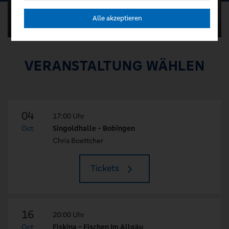
Alle akzeptieren
VERANSTALTUNG WÄHLEN
04
17:00 Uhr
Oct
Singoldhalle - Bobingen
Chris Boettcher
Tickets
16
20:00 Uhr
Oct
Fiskina - Fischen Im Allgäu