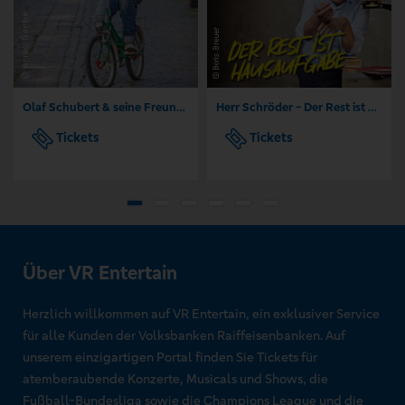
Olaf Schubert & seine Freunde - Jetzt oder now!
Herr Schröder - Der Rest ist Hausaufgabe
Tickets
Tickets
Über VR Entertain
Herzlich willkommen auf VR Entertain, ein exklusiver Service
für alle Kunden der Volksbanken Raiffeisenbanken. Auf
unserem einzigartigen Portal finden Sie Tickets für
atemberaubende Konzerte, Musicals und Shows, die
Fußball-Bundesliga sowie die Champions League und die