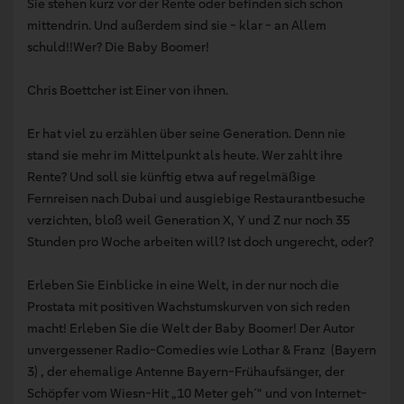
Sie stehen kurz vor der Rente oder befinden sich schon
mittendrin. Und außerdem sind sie - klar - an Allem
schuld!!Wer? Die Baby Boomer!
Chris Boettcher ist Einer von ihnen.
Er hat viel zu erzählen über seine Generation. Denn nie
stand sie mehr im Mittelpunkt als heute. Wer zahlt ihre
Rente? Und soll sie künftig etwa auf regelmäßige
Fernreisen nach Dubai und ausgiebige Restaurantbesuche
verzichten, bloß weil Generation X, Y und Z nur noch 35
Stunden pro Woche arbeiten will? Ist doch ungerecht, oder?
Erleben Sie Einblicke in eine Welt, in der nur noch die
Prostata mit positiven Wachstumskurven von sich reden
macht! Erleben Sie die Welt der Baby Boomer! Der Autor
unvergessener Radio-Comedies wie Lothar & Franz (Bayern
3) , der ehemalige Antenne Bayern-Frühaufsänger, der
Schöpfer vom Wiesn-Hit „10 Meter geh´“ und von Internet-