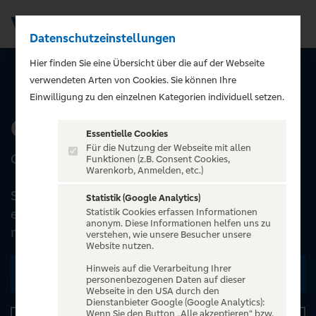
Datenschutzeinstellungen
Men
);">
Hier finden Sie eine Übersicht über die auf der Webseite
verwendeten Arten von Cookies. Sie können Ihre
ALLE EVENTS
Einwilligung zu den einzelnen Kategorien individuell setzen.
Chris Boettcher
Essentielle Cookies
Für die Nutzung der Webseite mit allen
CHRIS BOETTCHER
Funktionen (z.B. Consent Cookies,
Warenkorb, Anmelden, etc.)
Sie hatten ein tolles Leben, sie wuchsen auf, als
Statistik (Google Analytics)
es Deutschland am Besten ging. Ihre Welt war
Statistik Cookies erfassen Informationen
anonym. Diese Informationen helfen uns zu
noch rosig und voller Optimismus, best...
verstehen, wie unsere Besucher unsere
Website nutzen.
Hinweis auf die Verarbeitung Ihrer
Zu den Terminen
personenbezogenen Daten auf dieser
Webseite in den USA durch den
Dienstanbieter Google (Google Analytics):
Wenn Sie den Button „Alle akzeptieren“ bzw.