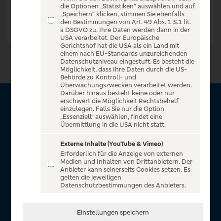
die Optionen „Statistiken“ auswählen und auf
„Speichern“ klicken, stimmen Sie ebenfalls
den Bestimmungen von Art. 49 Abs. 1 S.1 lit.
a DSGVO zu. Ihre Daten werden dann in der
USA verarbeitet. Der Europäische
Gerichtshof hat die USA als ein Land mit
einem nach EU-Standards unzureichenden
Datenschutzniveau eingestuft. Es besteht die
Möglichkeit, dass Ihre Daten durch die US-
Behörde zu Kontroll- und
Überwachungszwecken verarbeitet werden.
Darüber hinaus besteht keine oder nur
erschwert die Möglichkeit Rechtsbehelf
Über VR Entertain
einzulegen. Falls Sie nur die Option
„Essenziell“ auswählen, findet eine
Übermittlung in die USA nicht statt.
Herzlich willkommen auf VR Entertain, ein exklusiver Service
für alle Kunden der Volksbanken Raiffeisenbanken. Auf
Externe Inhalte (YouTube & Vimeo)
Erforderlich für die Anzeige von externen
unserem einzigartigen Portal finden Sie Tickets für
Medien und Inhalten von Drittanbietern. Der
atemberaubende Konzerte, Musicals und Shows, die
Anbieter kann seinerseits Cookies setzen. Es
gelten die jeweiligen
Fußball-Bundesliga sowie die Champions League und die
Datenschutzbestimmungen des Anbieters.
Europa League.
In Zusammenarbeit mit
Einstellungen speichern