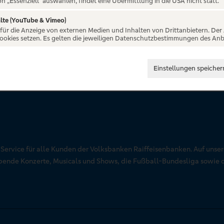
on „Essenziell“ auswählen, findet eine Übermittlung in die USA nicht statt.
lte (YouTube & Vimeo)
 für die Anzeige von externen Medien und Inhalten von Drittanbietern. Der
Cookies setzen. Es gelten die jeweiligen Datenschutzbestimmungen des Anb
Einstellungen speicher
r Service für alle Kunden der Volksbanken Raiffeisenbanken. Auf unse
aubende Konzerte, Musicals und Shows, die Fußball-Bundesliga sowie 