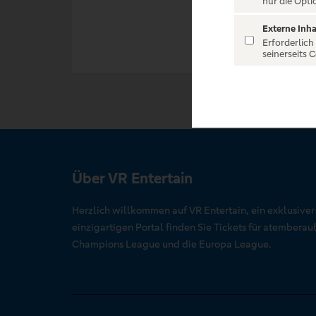
nur die Opti
Externe Inha
Erforderlich
seinerseits 
Über VR Entertain
Herzlich willkommen auf VR Entertain, ein exklusive
einzigartigen Portal finden Sie Tickets für atember
Champions League und die Europa League.