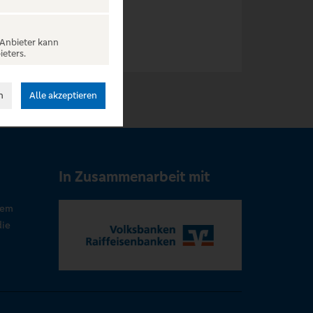
 Anbieter kann
ieters.
n
Alle akzeptieren
In Zusammenarbeit mit
rem
die