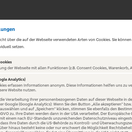
lungen
sicht über die auf der Webseite verwendeten Arten von Cookies. Sie können
iduell setzen.
Cookies
ung der Webseite mit allen Funktionen (z.B. Consent Cookies, Warenkorb, A
ogle Analytics)
ALTUNG NICHT GEFUNDE
okies erfassen Informationen anonym. Diese Informationen helfen uns zu v
sere Website nutzen.
die Verarbeitung Ihrer personenbezogenen Daten auf dieser Webseite in 
er Google (Google Analytics): Wenn Sie den Button „Alle akzeptieren“ bzw.
“ auswählen und auf „Speichern“ klicken, stimmen Sie ebenfalls den Bestim
 DSGVO zu. Ihre Daten werden dann in der USA verarbeitet. Der Europäische
 mit einem nach EU-Standards unzureichenden Datenschutzniveau eingestuf
, dass Ihre Daten durch die US-Behörde zu Kontroll- und Überwachungszw
ber hinaus besteht keine oder nur erschwert die Möglichkeit Rechtsbehelf 