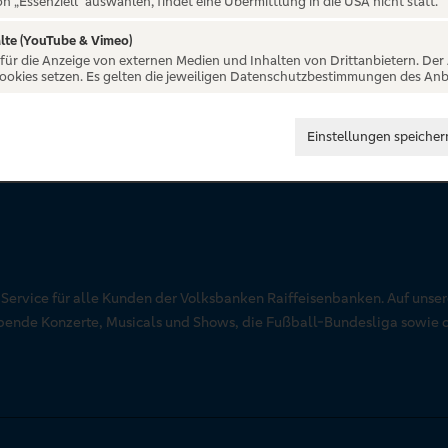
on „Essenziell“ auswählen, findet eine Übermittlung in die USA nicht statt.
lte (YouTube & Vimeo)
 für die Anzeige von externen Medien und Inhalten von Drittanbietern. Der
Cookies setzen. Es gelten die jeweiligen Datenschutzbestimmungen des Anb
Einstellungen speicher
r Service für alle Kunden der Volksbanken Raiffeisenbanken. Auf unse
aubende Konzerte, Musicals und Shows, die Fußball-Bundesliga sowie 