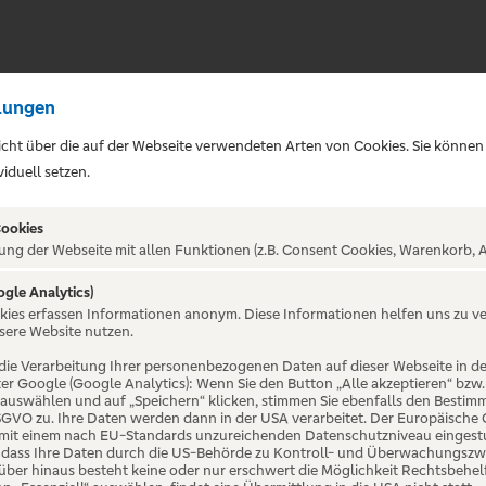
lungen
sicht über die auf der Webseite verwendeten Arten von Cookies. Sie können
iduell setzen.
Cookies
ung der Webseite mit allen Funktionen (z.B. Consent Cookies, Warenkorb, A
ogle Analytics)
ALTUNG NICHT GEFUNDE
okies erfassen Informationen anonym. Diese Informationen helfen uns zu v
sere Website nutzen.
die Verarbeitung Ihrer personenbezogenen Daten auf dieser Webseite in 
er Google (Google Analytics): Wenn Sie den Button „Alle akzeptieren“ bzw.
“ auswählen und auf „Speichern“ klicken, stimmen Sie ebenfalls den Bestim
 DSGVO zu. Ihre Daten werden dann in der USA verarbeitet. Der Europäische
 mit einem nach EU-Standards unzureichenden Datenschutzniveau eingestuf
, dass Ihre Daten durch die US-Behörde zu Kontroll- und Überwachungszw
ber hinaus besteht keine oder nur erschwert die Möglichkeit Rechtsbehelf 