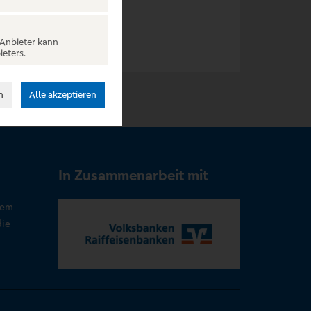
 Anbieter kann
ieters.
n
Alle akzeptieren
In Zusammenarbeit mit
rem
die