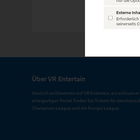
nur die Opti
Externe Inha
Erforderlich
seinerseits 
Über VR Entertain
Herzlich willkommen auf VR Entertain, ein exklusive
einzigartigen Portal finden Sie Tickets für atember
Champions League und die Europa League.