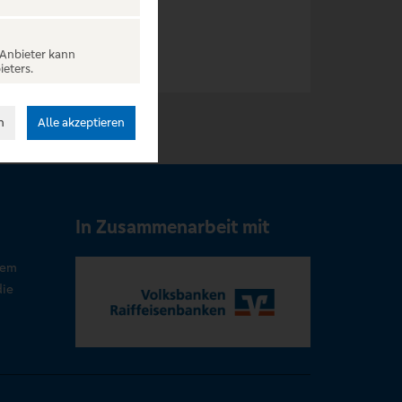
 Anbieter kann
ieters.
n
Alle akzeptieren
In Zusammenarbeit mit
rem
die