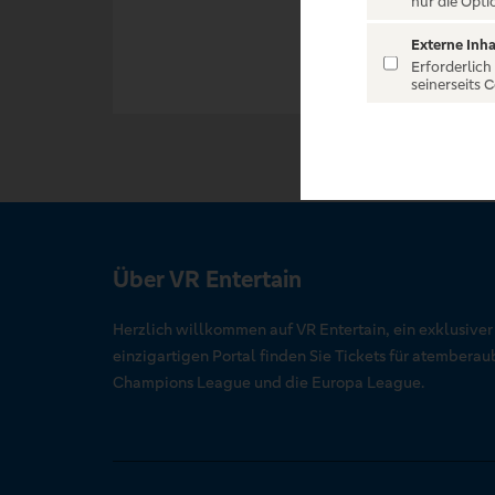
nur die Opti
Externe Inha
Erforderlich
seinerseits 
Über VR Entertain
Herzlich willkommen auf VR Entertain, ein exklusive
einzigartigen Portal finden Sie Tickets für atember
Champions League und die Europa League.