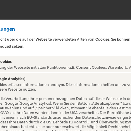
lungen
sicht über die auf der Webseite verwendeten Arten von Cookies. Sie können
iduell setzen.
Cookies
ung der Webseite mit allen Funktionen (z.B. Consent Cookies, Warenkorb, A
ogle Analytics)
ALTUNG NICHT GEFUNDE
okies erfassen Informationen anonym. Diese Informationen helfen uns zu v
sere Website nutzen.
die Verarbeitung Ihrer personenbezogenen Daten auf dieser Webseite in 
er Google (Google Analytics): Wenn Sie den Button „Alle akzeptieren“ bzw.
“ auswählen und auf „Speichern“ klicken, stimmen Sie ebenfalls den Bestim
 DSGVO zu. Ihre Daten werden dann in der USA verarbeitet. Der Europäische
 mit einem nach EU-Standards unzureichenden Datenschutzniveau eingestuf
, dass Ihre Daten durch die US-Behörde zu Kontroll- und Überwachungszw
ber hinaus besteht keine oder nur erschwert die Möglichkeit Rechtsbehelf 