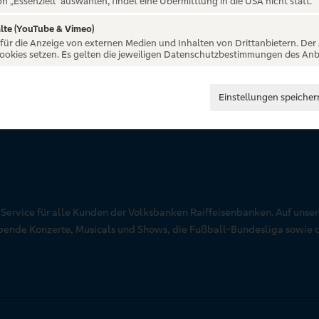
on „Essenziell“ auswählen, findet eine Übermittlung in die USA nicht statt.
lte (YouTube & Vimeo)
 für die Anzeige von externen Medien und Inhalten von Drittanbietern. Der
Cookies setzen. Es gelten die jeweiligen Datenschutzbestimmungen des Anb
Einstellungen speicher
r Service für alle Kunden der Volksbanken Raiffeisenbanken. Auf unse
aubende Konzerte, Musicals und Shows, die Fußball-Bundesliga sowie 