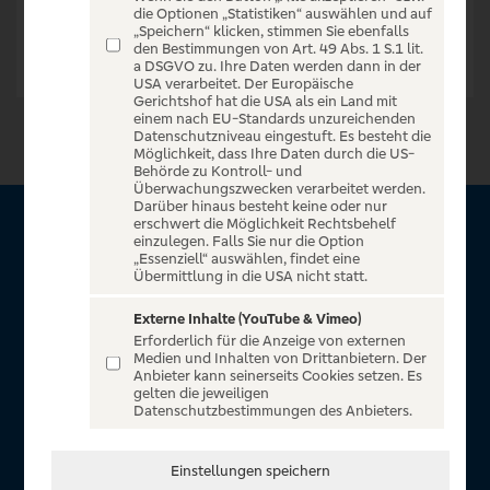
die Optionen „Statistiken“ auswählen und auf
„Speichern“ klicken, stimmen Sie ebenfalls
den Bestimmungen von Art. 49 Abs. 1 S.1 lit.
a DSGVO zu. Ihre Daten werden dann in der
USA verarbeitet. Der Europäische
Gerichtshof hat die USA als ein Land mit
einem nach EU-Standards unzureichenden
Datenschutzniveau eingestuft. Es besteht die
Möglichkeit, dass Ihre Daten durch die US-
Behörde zu Kontroll- und
Überwachungszwecken verarbeitet werden.
Darüber hinaus besteht keine oder nur
erschwert die Möglichkeit Rechtsbehelf
Über VR Entertain
einzulegen. Falls Sie nur die Option
„Essenziell“ auswählen, findet eine
Übermittlung in die USA nicht statt.
Herzlich willkommen auf VR Entertain, ein exklusiver Service
für alle Kunden der Volksbanken Raiffeisenbanken. Auf
Externe Inhalte (YouTube & Vimeo)
Erforderlich für die Anzeige von externen
unserem einzigartigen Portal finden Sie Tickets für
Medien und Inhalten von Drittanbietern. Der
atemberaubende Konzerte, Musicals und Shows, die
Anbieter kann seinerseits Cookies setzen. Es
gelten die jeweiligen
Fußball-Bundesliga sowie die Champions League und die
Datenschutzbestimmungen des Anbieters.
Europa League.
In Zusammenarbeit mit
Einstellungen speichern