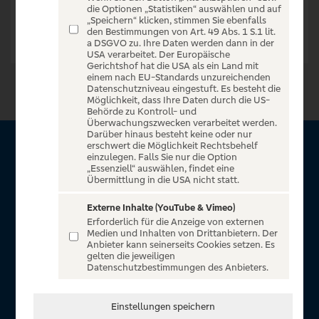
die Optionen „Statistiken“ auswählen und auf
„Speichern“ klicken, stimmen Sie ebenfalls
den Bestimmungen von Art. 49 Abs. 1 S.1 lit.
a DSGVO zu. Ihre Daten werden dann in der
USA verarbeitet. Der Europäische
Gerichtshof hat die USA als ein Land mit
einem nach EU-Standards unzureichenden
Datenschutzniveau eingestuft. Es besteht die
Möglichkeit, dass Ihre Daten durch die US-
Behörde zu Kontroll- und
Überwachungszwecken verarbeitet werden.
Darüber hinaus besteht keine oder nur
erschwert die Möglichkeit Rechtsbehelf
Über VR Entertain
einzulegen. Falls Sie nur die Option
„Essenziell“ auswählen, findet eine
Übermittlung in die USA nicht statt.
Herzlich willkommen auf VR Entertain, ein exklusiver Service
für alle Kunden der Volksbanken Raiffeisenbanken. Auf
Externe Inhalte (YouTube & Vimeo)
Erforderlich für die Anzeige von externen
unserem einzigartigen Portal finden Sie Tickets für
Medien und Inhalten von Drittanbietern. Der
atemberaubende Konzerte, Musicals und Shows, die
Anbieter kann seinerseits Cookies setzen. Es
gelten die jeweiligen
Fußball-Bundesliga sowie die Champions League und die
Datenschutzbestimmungen des Anbieters.
Europa League.
In Zusammenarbeit mit
Einstellungen speichern