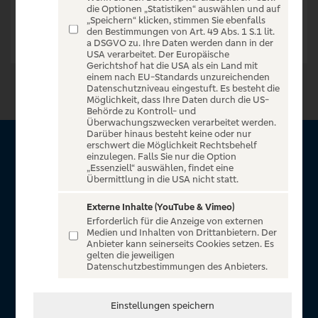
die Optionen „Statistiken“ auswählen und auf
„Speichern“ klicken, stimmen Sie ebenfalls
den Bestimmungen von Art. 49 Abs. 1 S.1 lit.
a DSGVO zu. Ihre Daten werden dann in der
USA verarbeitet. Der Europäische
Gerichtshof hat die USA als ein Land mit
einem nach EU-Standards unzureichenden
Datenschutzniveau eingestuft. Es besteht die
Möglichkeit, dass Ihre Daten durch die US-
Behörde zu Kontroll- und
Überwachungszwecken verarbeitet werden.
Darüber hinaus besteht keine oder nur
erschwert die Möglichkeit Rechtsbehelf
Über VR Entertain
einzulegen. Falls Sie nur die Option
„Essenziell“ auswählen, findet eine
Übermittlung in die USA nicht statt.
Herzlich willkommen auf VR Entertain, ein exklusiver Service
für alle Kunden der Volksbanken Raiffeisenbanken. Auf
Externe Inhalte (YouTube & Vimeo)
Erforderlich für die Anzeige von externen
unserem einzigartigen Portal finden Sie Tickets für
Medien und Inhalten von Drittanbietern. Der
atemberaubende Konzerte, Musicals und Shows, die
Anbieter kann seinerseits Cookies setzen. Es
gelten die jeweiligen
Fußball-Bundesliga sowie die Champions League und die
Datenschutzbestimmungen des Anbieters.
Europa League.
In Zusammenarbeit mit
Einstellungen speichern